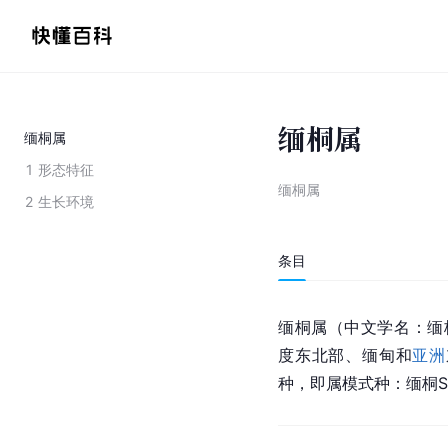
缅桐属
缅桐属
1
形态特征
缅桐属
2
生长环境
条目
缅桐属（中文学名：缅桐属，拉
度东北部、缅甸和
亚洲
种，即属模式种：缅桐Sumbavio