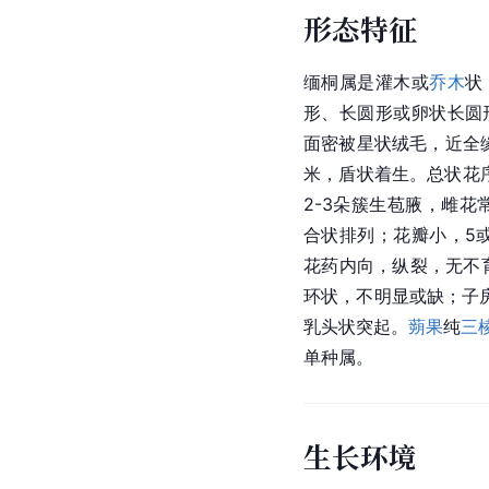
形态特征
缅桐属是灌木或
乔木
状
形、长圆形或卵状长圆形
面密被星状绒毛，近全缘
米，盾状着生。总状花
2-3朵簇生苞腋，雌花
合状排列；花瓣小，5
花药内向，纵裂，无不
环状，不明显或缺；子房
乳头状突起。
蒴果
纯
三
单种属。
生长环境