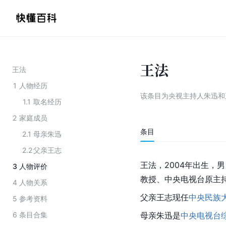
王法
王法
1
人物经历
该条目为
央视主持人朱迅和
1.1
取名经历
2
家庭成员
条目
2.1
母亲朱迅
2.2
父亲王志
王法，2004年出生，
3
人物评价
教授、中央电视台原主
4
人物关系
父亲王志现任
中央民族
5
参考资料
6
条目合集
母亲朱迅是
中央电视台