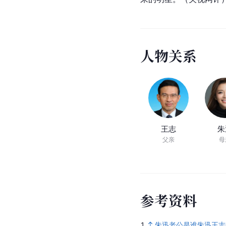
人
物
关
系
王志
朱
父亲
母
参
考
资
料
1.
朱迅老公是谁朱迅王志