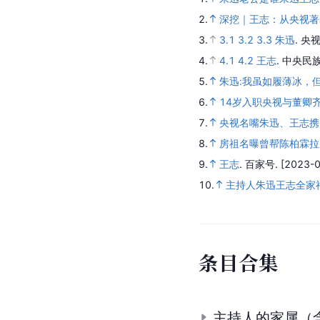
2.
深挖｜王志：从央视著
3.
3.1
3.2
3.3
朱迅
.
央视
4.
4.1
4.2
王志
.
中央民族
5.
朱迅:我虽如履薄冰，
6.
14岁入职央视与董卿齐
7.
央视名嘴朱迅、王志携
8.
房祖名曝曾帮陈柏霖拉
9.
王志
.
百家号.
[2023-0
10.
主持人朱迅王志全家福
条
目
合
集
主持人的家属（