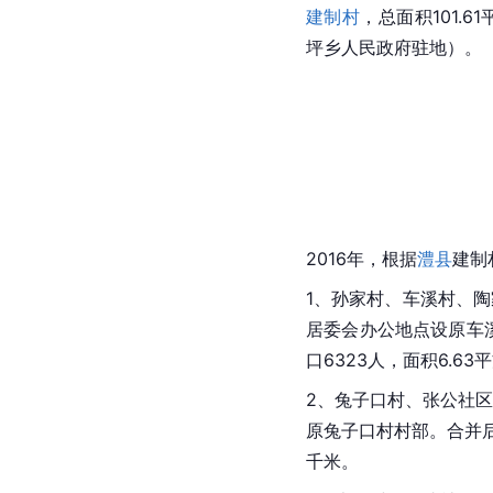
建制村
，总面积101.
坪乡
人民政府驻地）。
2016年，根据
澧县
建制
1、孙家村、车溪村、
居委会办公地点设原车
口6323人，面积6.63
2、兔子口村、张公社
原兔子口村村部。合并后
千米。