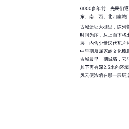
6000多年前，先民们逐
东、南、西、北四座城门
古城遗址
大棚里，陈列
时间为序，从上而下将
层，内含少量
汉代
瓦片
中早期及屈家岭文化晚
古城最早一期城墙，它
其下再有深2.5米的
风云便浓缩在那一层层