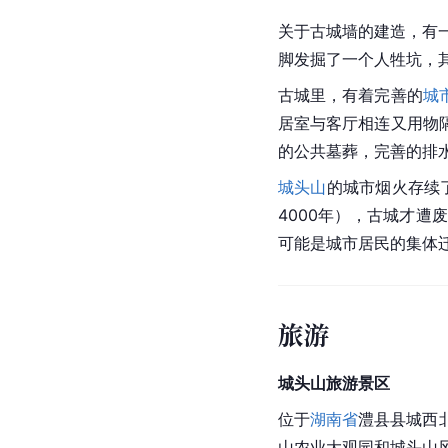
关于古城墙的建造，有
脚发掘了一个人牲坑，
古城里，有着完善的
城
居室与客厅相连又用物
的公共墓葬，完善的排
城头山
的城市烟火存续了
4000年），古城才
可能是城市居民的集体
旅游
城头山旅游景区
位于
湖南省
澧县县城西
山农业大观园和城头山