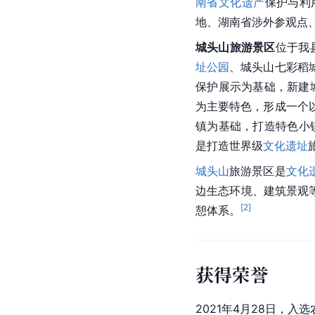
南省
文化遗产
保护与利
地、湖南省涉外参观点
城头山旅游景区
位于我
址公园
、城头山七彩稻
保护展示为基础，新建城
为主要特色，形成一个
镇为基础，打造特色小
是打造世界级
文化遗址
城头山
旅游景区是
文化
边生态环境、建筑景观
[
2
]
憩体系。
获得荣誉
2021年4月28日，入