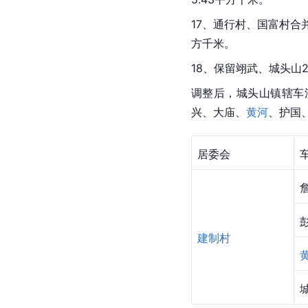
17、通行村、国富村合
方千米。
18、保留翊武、
城头山
调整后，城头山镇辖车
兴、大庙、
黄河
、护国
居委会
建制村