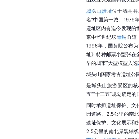
城头山遗址
位于我县县
名“中国第一城。1979
遗址区内有迄今发现的
京中华世纪坛
青铜
甬道
1996年，国务院公布为
址》特种邮票小型张在全国
早的城市”大型模型入选
城头山国家考古遗址公
是城头山旅游景区的核
五”“十三五”规划确定
同时承担遗址保护、文
园道路。2.5公里的南
遗址保护、文化展示和
2.5公里的南北景观轴