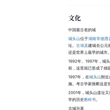
文化
中国
最古老的城
城头山
位于
湖南常德澧
址。
古埃及
建城在公元
还是世界上最早的城市
1992年、1997年，
城
前，这里就已形成了雄
1997年，在
城头山
附近
施。考古学家推断这是
2001年，
城头山遗址
又
学的历史
教科书
。
古城兴衰