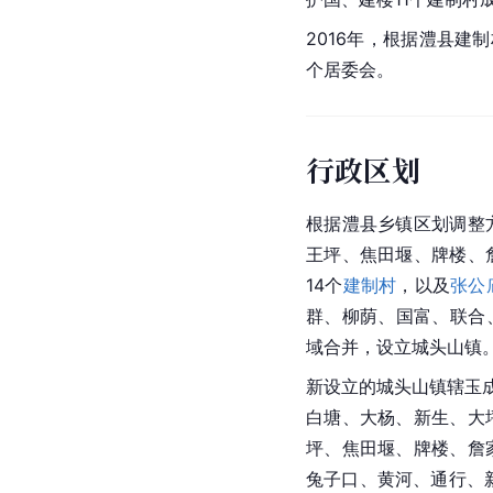
2016年，根据澧县建
个居委会。
行政区划
根据澧县乡镇区划调整
王坪、焦田堰、牌楼、
14个
建制村
，以及
张公
群、柳荫、国富、联合
域合并，设立城头山镇
新设立的城头山镇辖玉
白塘、大杨、新生、大
坪、焦田堰、牌楼、詹
兔子口、黄河、通行、