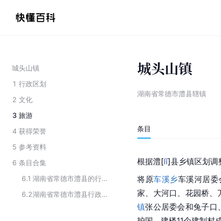
城头山镇
城头山镇
1
行政区划
湖南省常德市澧县辖镇
2
文化
3
旅游
条目
4
获得荣誉
5
参考资料
根据
澧
[
lǐ
]
县乡镇区划调
6
条目合集
6.1
湖南省常德市澧县的行政区划
将原
车溪乡
车溪河居委
家、大河口、花园桥、
6.2
湖南省常德市澧县行政区划
镇
张公居委会和兔子口
护国、建楼11个建制