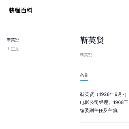
靳英贤
靳英贤
1
正文
靳英贤
条目
靳英贤（1928年9月-
电影公司经理。1968
编委副主任及主编。