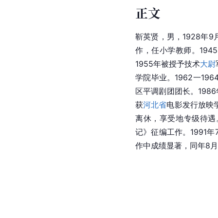
正文
靳英贤，男，1928年
作，任小学教师。194
1955年被授予技术
大尉
学院毕业。1962一19
区平调剧团团长。198
获
河北省
电影发行放映
离休，享受地专级待遇
记》征编工作。1991
作中成绩显著，同年8