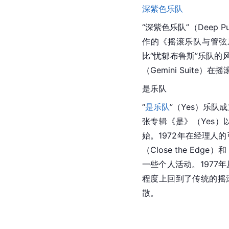
深紫色乐队
“
深紫色乐队
”（Deep P
作的《摇滚乐队与管弦
比“忧郁布鲁斯”乐队的风
（Gemini Suit
是乐队
“
是乐队
”（
Yes
）乐队成立
张专辑《是》（Yes）以
始。1972年在经理人
（Close the Edge
一些个人活动。1977年
程度上回到了传统的
摇
散。