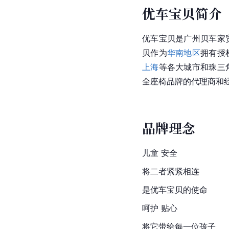
优车宝贝简介
优车宝贝是广州贝车家
贝作为
华南地区
拥有授
上海
等各大城市和珠三
全座椅品牌的代理商和
品牌理念
儿童 安全
将二者紧紧相连
是优车宝贝的使命
呵护 贴心
将它带给每一位孩子