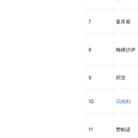
7
曼库索
8
梅姆沙伊
9
冈茨
10
贝纳利
11
赞帕诺