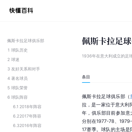
佩斯卡拉足球
佩斯卡拉足球俱乐部
1
球队历史
1936年在意大利成立的足
2
球迷
3
友好关系和对手
条目
4
著名球员
5
球队荣誉
佩斯卡拉足球俱乐部（
6
球队阵容
拉，是一家位于意大利
6.1
2018年阵容
年，俱乐部目前参加意
6.2
2017年阵容
分别在1977-78、1979-
6.3
2016年阵容
17赛季。球队的主场