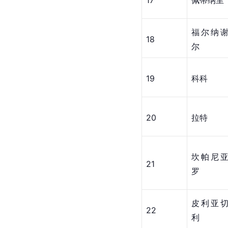
福尔纳
18
尔
19
科科
20
拉特
坎帕尼
21
罗
皮利亚
22
利