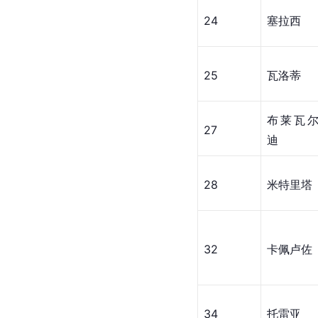
24
塞拉西
25
瓦洛蒂
布莱瓦
27
迪
28
米特里塔
32
卡佩卢佐
34
托雷亚