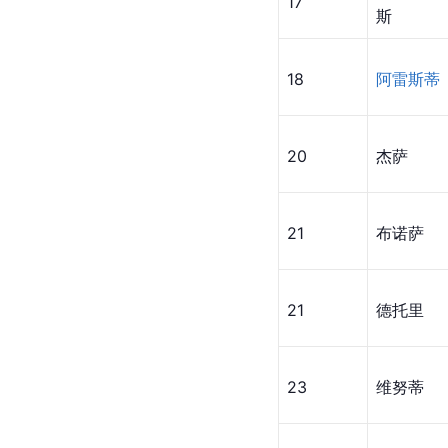
17
斯
18
阿雷斯蒂
20
杰萨
21
布诺萨
21
德托里
23
维努蒂