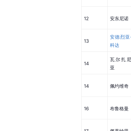
12
安东尼诺
安德烈亚
13
科达
瓦尔扎
14
亚
14
佩约维奇
16
布鲁格曼
17
佩蒂纳里