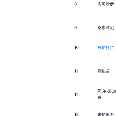
8
梅姆沙伊
9
桑索维尼
10
拉帕杜拉
11
赞帕诺
阿尔德
12
尼
13
朱帕里奇