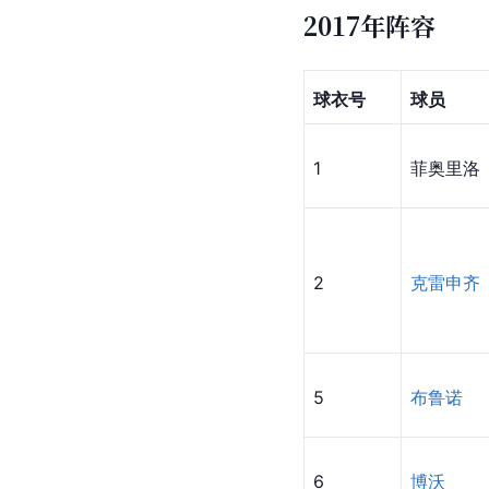
2017年阵容
球衣号
球员
1
菲奥里洛
2
克雷申齐
5
布鲁诺
6
博沃