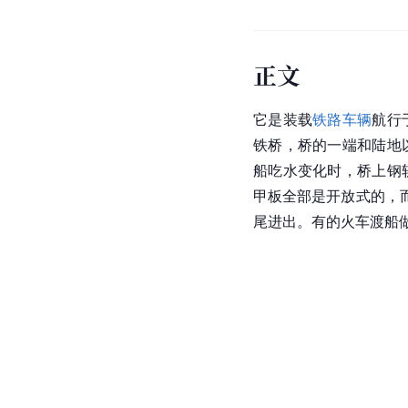
正文
它是装载
铁路车辆
航行
铁桥，桥的一端和陆地
船吃水变化时，桥上钢
甲板全部是开放式的，
尾进出。有的火车渡船