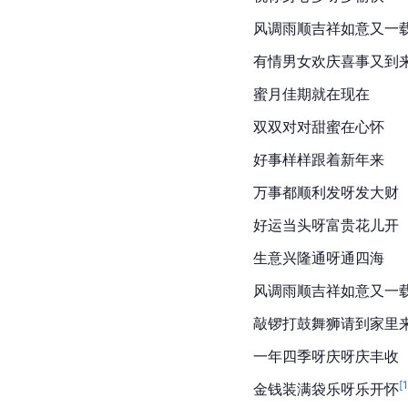
风调雨顺吉祥如意又一
有情男女欢庆喜事又到
蜜月佳期就在现在
双双对对甜蜜在心怀
好事样样跟着新年来
万事都顺利发呀发大财
好运当头呀富贵花儿开
生意兴隆通呀通四海
风调雨顺吉祥如意又一
敲锣打鼓舞狮请到家里
一年四季呀庆呀庆丰收
[
金钱装满袋乐呀乐开怀