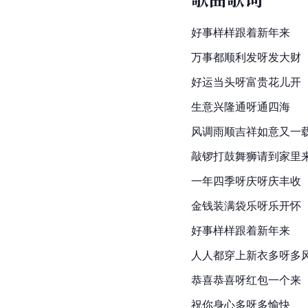
好事样样跟着新年来
万事都顺利发呀发大财
好运当头呀富贵花儿开
生意兴隆通呀通四海
风调雨顺吉祥如意又一
敲锣打鼓舞狮请到家里
一年四季呀庆呀庆丰收
金钱装满袋乐呀乐开怀
好事样样跟着新年来
人人都穿上新衣多呀多
恭喜恭喜呀红包一个来
祝你身心多呀多愉快