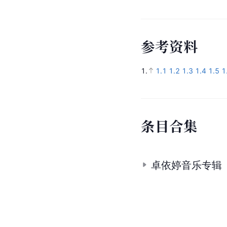
参
考
资
料
1.
1.1
1.2
1.3
1.4
1.5
1
条
目
合
集
卓依婷音乐专辑