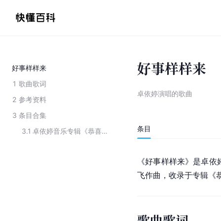
好事样样来
好事样样来
1
歌曲歌词
卓依婷演唱的歌曲
2
参考资料
3
条目合集
条目
3.1
卓依婷音乐专辑《恭喜发财》中的歌曲
《好事样样来》是卓依婷
飞作曲，收录于专辑《
歌曲歌词