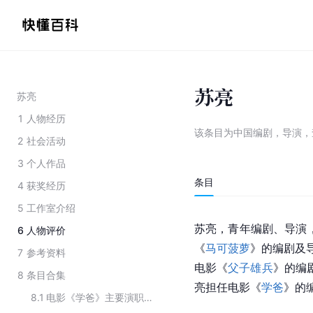
苏亮
苏亮
1
人物经历
该条目为
中国编剧，导演
，
2
社会活动
3
个人作品
条目
4
获奖经历
5
工作室介绍
苏亮，青年编剧、导演
6
人物评价
《
马可菠萝
》的编剧及导
7
参考资料
电影《
父子雄兵
》的编
8
条目合集
亮担任电影《
学爸
》的
8.1
电影《学爸》主要演职员