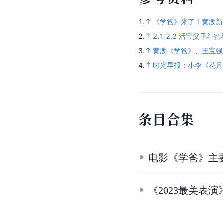
1.
《学爸》来了！黄渤新
2.
2.1
2.2
活宝父子斗智
3.
黄渤《学爸》、王宝强
4.
时光早报：小李《花月
条
目
合
集
电影《学爸》主
《2023最美表