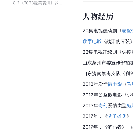
8.2
《2023最美表演》的全部演员
人物经历
20集电视连续剧《
老爸
数字电影
《战栗的琴弦
22集电视连续剧《失控
山东莱州市委宣传部拍
山东济南禁毒支队《利
2012年爱情
微电影
《
马
2012年公益微电影《
2013年
奇幻
爱情类型
短
2017年，《
父子雄兵
》
2017年，《解码者》，