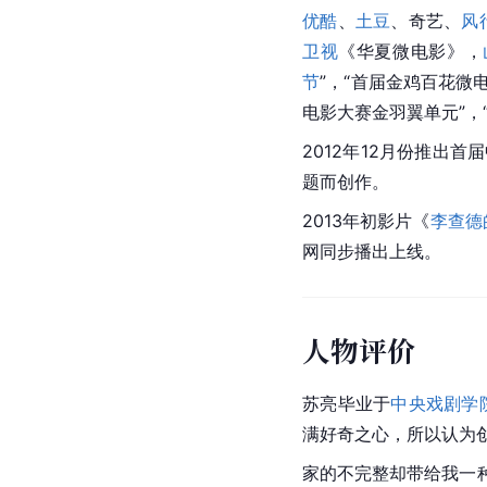
优酷
、
土豆
、奇艺、
风
卫视
《
华夏微电影
》，
节
”，“首届金鸡百花
微
电影大赛金羽翼单元”，
2012年12月份推出首
题而创作。
2013年初影片《
李查德
网同步播出上线。
人物评价
苏亮毕业于
中央戏剧学
满好奇之心，所以认为
家的不完整却带给我一