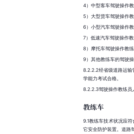
4）中型客车驾驶操作
5）大型货车驾驶操作
6）小型汽车驾驶操作
7）低速汽车驾驶操作
8）摩托车驾驶操作教
9）其他教练车的驾驶
8.2.2.2经省级道路运
学能力考试合格。
8.2.2.3驾驶操作教练
教练车
9.1教练车技术状况应
它安全防护装置。道路