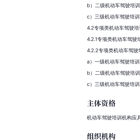
b）二级机动车驾驶培训
c）三级机动车驾驶培训
4.2专项类机动车驾驶
4.2.1专项类机动车
4.2.2专项类机动车驾
a）一级机动车驾驶培训
b）二级机动车驾驶培训
c）三级机动车驾驶培训
主体资格
机动车驾驶培训机构应
组织机构