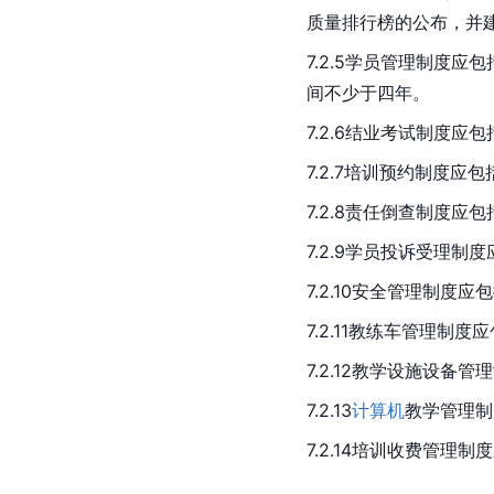
质量排行榜的公布，并
7.2.5学员管理制度
间不少于四年。
7.2.6结业考试制度
7.2.7培训预约制度
7.2.8责任倒查制度
7.2.9学员投诉受理
7.2.10安全管理制
7.2.11教练车管理
7.2.12教学设施设
7.2.13
计算机
教学管理制
7.2.14培训收费管