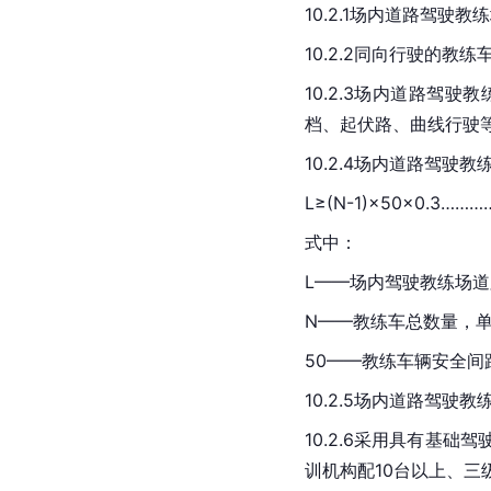
10.2.1场内道路驾驶
10.2.2同向行驶的教练
10.2.3场内道路
档、起伏路、曲线行驶
10.2.4场内道路驾
L≥(N-1)×50×0.3……
式中：
L——场内驾驶教练场
N——教练车总数量，
50——教练车辆安全间
10.2.5场内道路驾驶
10.2.6采用具有基
训机构配10台以上、三