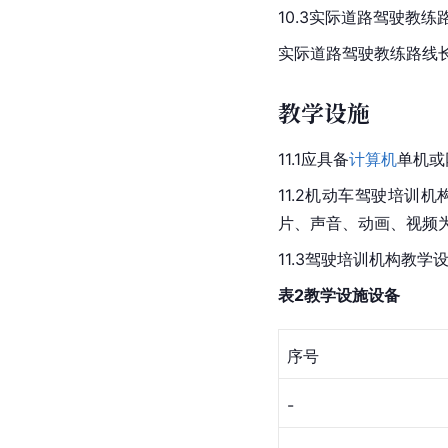
10.3实际道路驾驶教练
实际道路驾驶教练路线
教学设施
11.1应具备
计算机
单机或
11.2机动车驾驶培
片、声音、动画、视频
11.3驾驶培训机构教学
表2教学设施设备
序号
-