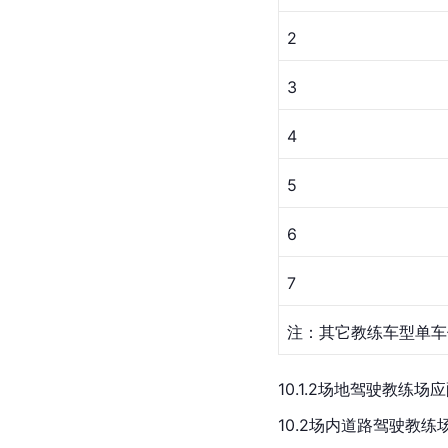
2
3
4
5
6
7
注：其它教练车型单车
10.1.2场地驾驶教练
10.2场内道路驾驶教练