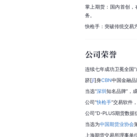
掌上期货：国内首创，
务。
快枪手：突破传统交易
公司荣誉
连续七年成功卫冕全国“
跻
[
jī
]
身
CBN
中国金融品
当选“
深圳
知名品牌”，
公司“
快枪手
”交易软件
公司“D-PLUS期货
当选为
中国期货业协会
上海期货交易所理事单