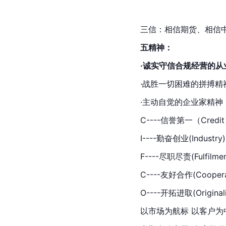
三信：相信期货、相信
五精神：
·诚实守信合规经营的从
·战胜一切困难的拼搏精
·主动自觉的企业家精神
C----信誉第一（Credi
I----勤奋创业(Industry)
F----尽职尽责(Fulfilmen
C----友好合作(Coopera
O----开拓进取(Originali
以市场为
航标
 以客户为