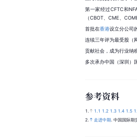
第一家经过CFTC和NF
（CBOT、CME、CO
首批在
香港
设立分公司
连续三年评为最受股（网
贡献社会，成为行业纳
多次承办中国（深圳）
参
考
资
料
1.
1.1
1.2
1.3
1.4
1.5
1
2.
走进中期
.
中国国际期