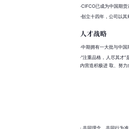
·
CIFCO
已成为中国期货
·创立十四年，公司以
人才战略
·中期拥有一大批与中
·“注重品格，人尽其
内营造积极进 取、努力
· 共同理念、
共同行为
准