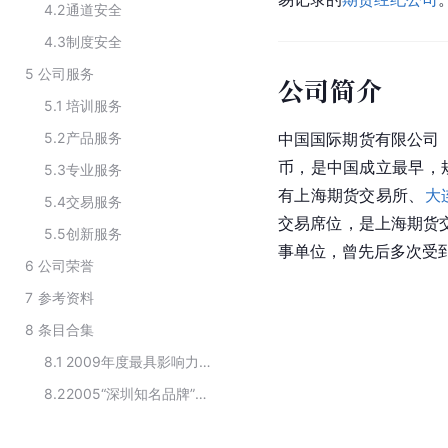
4.2
通道安全
4.3
制度安全
5
公司服务
公司简介
5.1
培训服务
5.2
产品服务
中国国际期货有限公司（简
币，是中国成立最早，
5.3
专业服务
有上海期货交易所、
大
5.4
交易服务
交易席位，是上海期货
5.5
创新服务
事单位，曾先后多次受
6
公司荣誉
7
参考资料
8
条目合集
8.1
2009年度最具影响力的期货公司
8.2
2005“深圳知名品牌”获奖企业名单