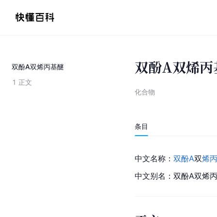
双酚A双烯丙
双酚A双烯丙基醚
1
正文
化合物
条目
中文名称：
双酚A
双
烯
中文别名：双酚A双烯