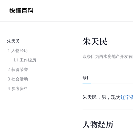
朱天民
朱天民
1
人物经历
该条目为
西水房地产开发有
1.1
工作经历
2
获得荣誉
条目
3
社会活动
4
参考资料
朱天民，男，现为
辽宁
人物经历