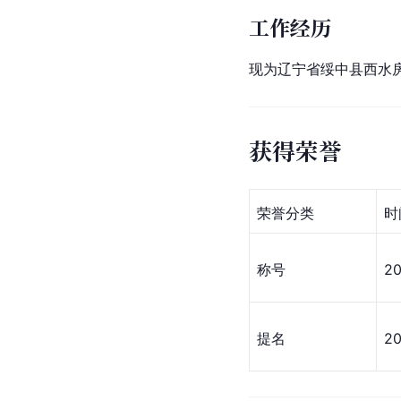
工作经历
现为辽宁省绥中县西水
获得荣誉
荣誉分类
时
称号
2
提名
2