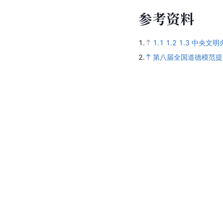
参
考
资
料
1.
1.1
1.2
1.3
中央文明办
2.
第八届全国道德模范提