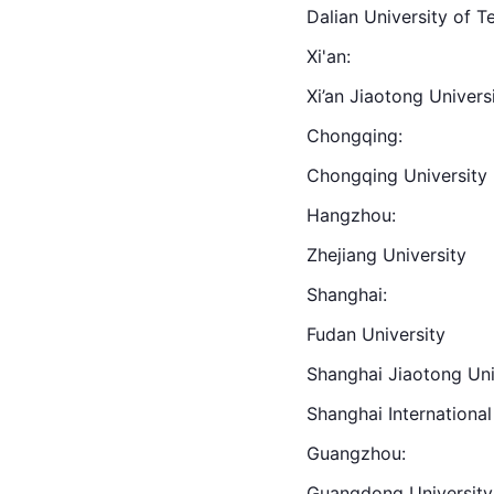
Dalian University of 
Xi'an
:
Xi’an Jiaotong Univers
Chongqing
:
Chongqing University
Hangzhou
:
Zhejiang
 University
Shanghai
:
Fudan University
Shanghai Jiaotong Uni
Shanghai International
Guangzhou
:
Guang
dong
 Universit