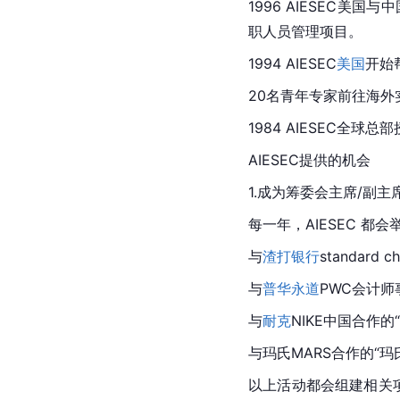
1996 AIESEC美国与
职人员管理项目。
1994 AIESEC
美国
开始
20名青年专家前往海外
1984 AIESEC全球总部
AIESEC提供的机会
1.成为筹委会主席/副主席（org
每一年，AIESEC 都
与
渣打银行
standard 
与
普华永道
PWC会计师事
与
耐克
NIKE中国合作的“
与
玛氏
MARS合作的“玛
以上活动都会组建相关项目的