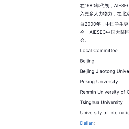
在1980年代初，AIE
入更多人力物力，在北
自2000年，中国学生更
今，AIESEC中国大
会。
Local Committee
Beijing
:
Beijing Jiaotong Unive
Peking University
Renmin University of 
Tsinghua University
University of Internat
Dalian
: