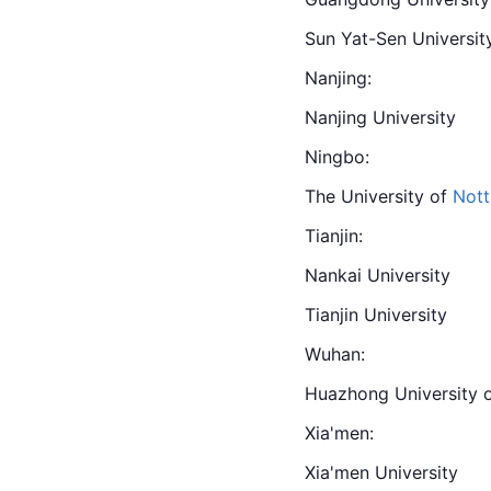
Sun Yat-Sen Universit
Nanjing:
Nanjing University
Ningbo
:
The University of 
Not
Tianjin
:
Nankai University
Tianjin University
Wuhan
:
Huazhong University 
Xia'men:
Xia'men University