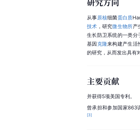
研究方向
从事
原核
细菌
蛋白质
H
技术
，研究
微生物所
产
生长防卫系统的一类分
基因
克隆
来构建产生活
的研究，从而发出具有
主要贡献
并获得5项
美国
专利。
曾承担和参加国家86
[
3
]