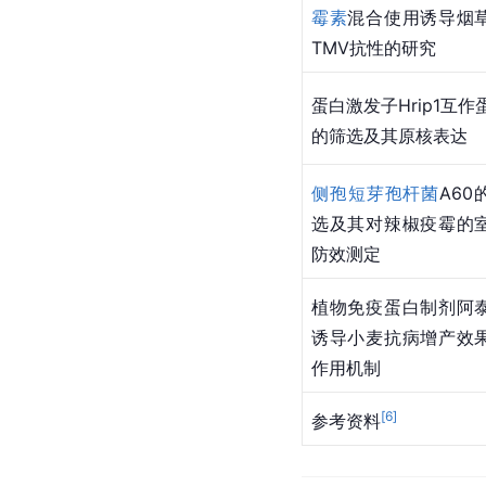
霉素
混合使用诱导烟
TMV抗性的研究
蛋白激发子Hrip1互作
的筛选及其原核表达
侧孢短芽孢杆菌
A60
选及其对辣椒疫霉的
防效测定
植物免疫蛋白制剂阿
诱导小麦抗病增产效
作用机制
[
6
]
参考资料