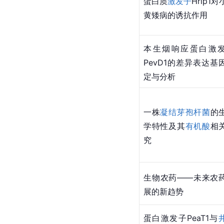
蛋白质
激发子
Hrip1
黄矮病的诱抗作用
本生烟响应蛋白激
PevD1的差异表达基
定与分析
一株
凝结芽孢杆菌
的
学特性及其
有机酸
相
究
生物农药——未来农
展的新趋势
蛋白激发子PeaT1与