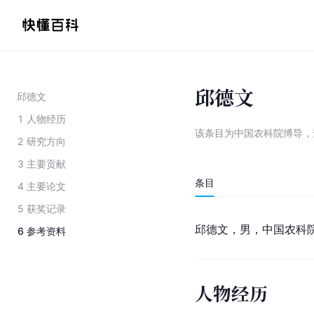
邱德文
邱德文
1
人物经历
该条目为
中国农科院博导
，
2
研究方向
3
主要贡献
条目
4
主要论文
5
获奖记录
邱德文，男，
中国农科
6
参考资料
人物经历