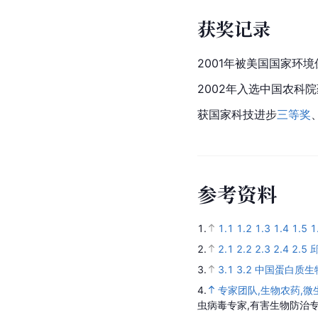
获奖记录
2001年被美国国家环
2002年入选
中国农科院
获国家科技进步
三等奖
参
考
资
料
1.
1.1
1.2
1.3
1.4
1.5
1
2.
2.1
2.2
2.3
2.4
2.5
3.
3.1
3.2
中国蛋白质生
4.
专家团队,生物农药,微
虫病毒专家,有害生物防治专