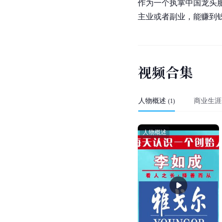
作为一个执掌中国龙头
主业或者副业，能赚到
视
频
合
集
人物概述
商业生涯
(
1
)
人物概述