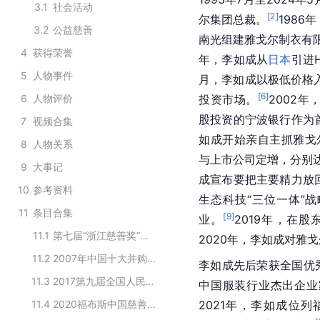
3.1
社会活动
[
2
]
尔集团总裁。
198
3.2
公益慈善
南光组建雅戈尔制衣有
4
获得荣誉
年，李如成从
日本
引进
5
人物事件
月，李如成以极低价格
[
6
]
6
人物评价
投资市场。
2002
股投资的宁波银行作为
7
视频合集
如成开始亲自主抓雅戈
8
人物关系
与上市公司定增，分别达
9
大事记
成宣布要把主要精力放
10
参考资料
生态科技“三位一体”战
11
条目合集
[
9
]
业。
2019年，在
11.1
第七届“浙江慈善奖”慈善楷模奖提名名单
2020年，李如成对雅
11.2
2007年中国十大并购人物候选入围名单
李如成先后荣获全国优
11.3
2017第九届全国人民代表大会代表名单（浙江）
中国服装
行业杰出企业
11.4
2020福布斯中国慈善榜TOP100
2021年，李如成位列