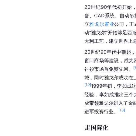
20世纪90年代初开
备、CAD系统、自动
立
雅戈尔置业
公司，正
动“雅戈尔”开始涉足西
大利工艺，建立世界上
20世纪90年代中期
窗口商场等建设，成为
[
衬衫市场首免熨先河。
城，同时雅戈尔成功在
[
19
]
1999年初，李如成
经验，李如成推出三个
成带领雅戈尔进入了金
[
18
]
进军投资行业。
走国际化