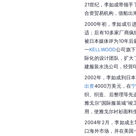
21世纪，李如成带领手
合资贸易机构，借船出
2000年初，李如成
适；后有10多家厂商
被日本媒体评为10年后
一
KELLWOOD
公司旗下
际化的设计团队，扩大
建服装水洗公司，经营
2002年，李如成到日
出资
4000万美元，在
织、织造、后整理等先
雅戈尔“国际服装城”竣
用，使雅戈尔衬衫面料
2004年2月，李如成主
口海外市场，并在美国