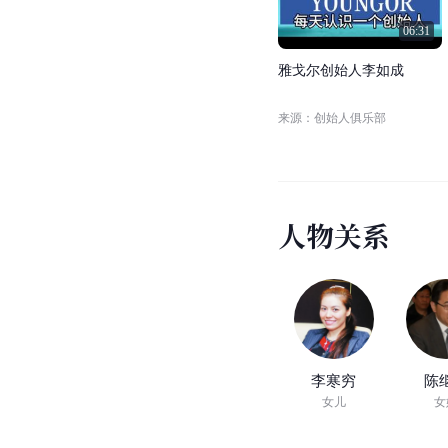
06:31
雅
戈
尔
创
始
人
李
如
成
来源：创始人俱乐部
人
物
关
系
李寒穷
陈
女儿
女