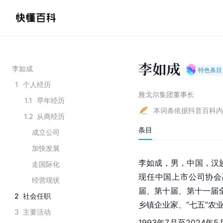
李如成
李如成
特色条目
1
个人经历
雅戈尔集团董事长
1.1
早年经历
本词条依据抖音百科内
1.2
从商经历
条目
成立公司
加快发展
李如成，男，中国，汉族
走国际化
现任
中国上市公司协会
经营现状
届、第十届、第十一届全
2
社会任职
乡镇企业家、“七五”农
3
主要活动
1993年7月至2024年