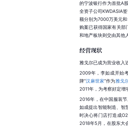
的宁波银行作为首批A
全资子公司KWDASIA
额分别为7000万美元和
购案已获得国家有关部门
和地产板块则交由其他
经营现状
雅戈尔已成为
营业收入
2009年，李如成开始
牌“
汉麻世家
”作为
雅戈
2011年，为考察好定
2016年，在中国服
如成提出
智能制造
、智
时决心将门店打造成
O
2018年5月，在
股东大