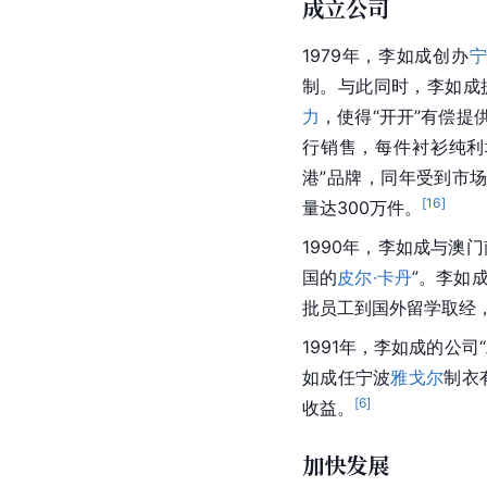
成立公司
1979年，李如成创办
制。与此同时，李如成
力
，使得“开开”有偿提
行销售，每件衬衫纯利
港
”品牌，同年受到市
[
16
]
量达300万件。
1990年，李如成与澳
国的
皮尔·卡丹
”。李如
批员工到国外留学取经
1991年，李如成的公司
如成任宁波
雅戈尔
制衣
[
6
]
收益。
加快发展