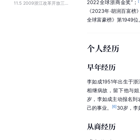
[
2022
全球浙商金奖
”；
11.5
2009浙江改革开放三十年功勋企业家
《2023年·胡润百富榜
全球富豪榜》第1949位
个人经历
早年经历
李如成1951年出生于
相继病故，留下他与姐
岁，李如成主动报名到
[
6
]
己的事业。
30岁，
从商经历