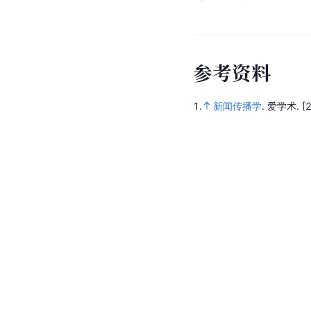
参
考
资
料
1.
新闻传播学
.
爱学术.
[