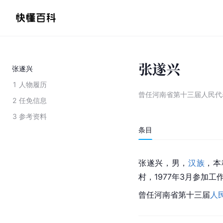
张遂兴
张遂兴
1
人物履历
曾任河南省第十三届人民代
2
任免信息
3
参考资料
条目
张遂兴，男，
汉族
，本
村，1977年3月参加工
曾任河南省第十三届
人