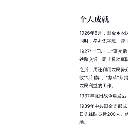
个人成就
1926年
8月，田金乡农
同时，举办识字班、读
1927年“四.一二”
铁路交通，阻止反动军
之后，周还利用农民势
收“钉门牌”、“割草”
农民利益的工作。
1937年
抗日战争
爆发后
1939年中共田金支
日先锋队员近200人
地。