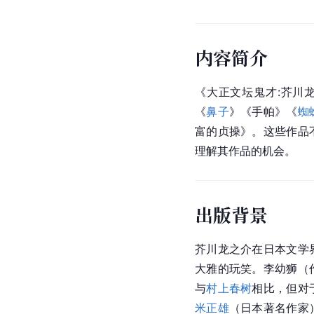
内容简介
《大正文坛鬼才:芥川
《
鼻子
》《手帕》《
蜘
富的贞操》。这些作品
理解其作品的机会。
出版背景
芥川龙之介在日本文学
大雅的玩笑。李幼狮（
与
村上春树
相比，但对
米正雄
（日本著名作家