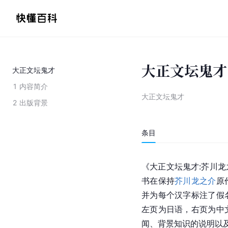
大正文坛鬼才
大正文坛鬼才
1
内容简介
大正文坛鬼才
2
出版背景
条目
《大正文坛鬼才:芥川龙
书在保持
芥川龙之介
原
并为每个汉字标注了假
左页为日语，右页为中
闻、背景知识的说明以