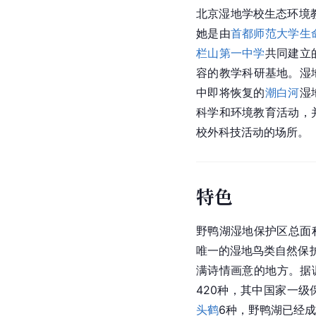
北京
湿地学校生态环境
她是由
首都师范大学生
栏山第一中学
共同建立
容的教学科研基地。湿
中即将恢复的
潮白河
湿
科学和环境教育活动，
校外科技活动的场所。
特色
野鸭湖湿地保护区总面积
唯一的湿地鸟类自然保护
满诗情画意的地方。据
420种，其中国家一级
头鹤
6种，野鸭湖已经