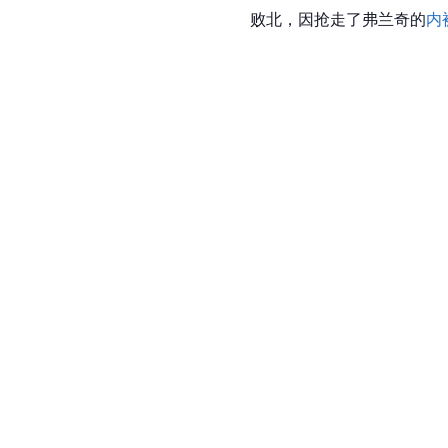
败北，因抢走了弗兰奇的
内