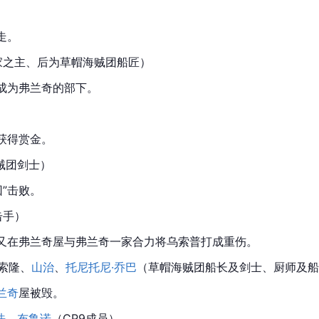
走。
家之主、后为草帽海贼团船匠）
成为弗兰奇的部下。
获得赏金。
贼团剑士）
回”击败。
击手）
又在弗兰奇屋与弗兰奇一家合力将乌索普打成重伤。
索隆、
山治
、
托尼托尼·乔巴
（草帽海贼团船长及剑士、厨师及船
兰奇
屋被毁。
法
、
布鲁诺
（CP9成员）