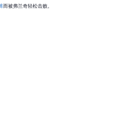
裤
而被弗兰奇轻松击败。