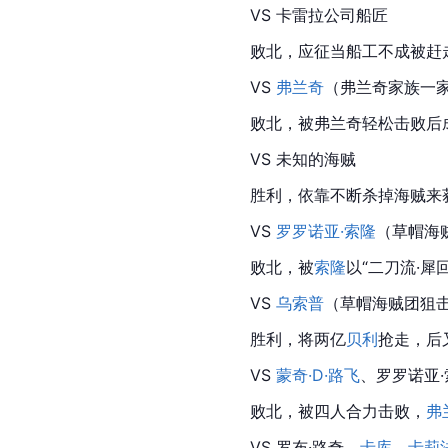
VS 卡雷拉公司船匠
败北，应征当船工不成被赶
VS 
弗兰奇
（弗兰奇家族一
败北，被弗兰奇轻松击败后
VS 未知的海贼
胜利，依靠不断杀掉海贼来
VS 
罗罗诺亚·索隆
（草帽海
败北，被
索隆
以“二刀流·犀
VS 
乌索普
（草帽海贼团狙
胜利，将两亿
贝利
抢走，后
VS 
蒙奇·D·路飞
、罗罗诺亚·
败北，被四人合力击败，
弗
VS 罗布·路奇、
卡库
、
卡莉