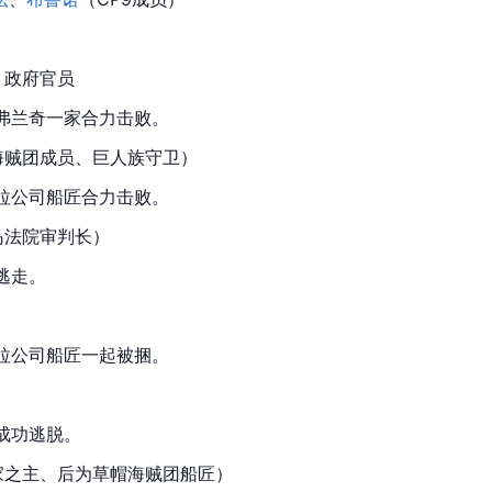
、政府官员
弗兰奇一家合力击败。
海贼团成员、巨人族守卫）
拉公司
船匠合力击败。
岛法院审判长）
逃走。
拉公司船匠一起被捆。
成功逃脱。
家之主、后为草帽海贼团船匠）