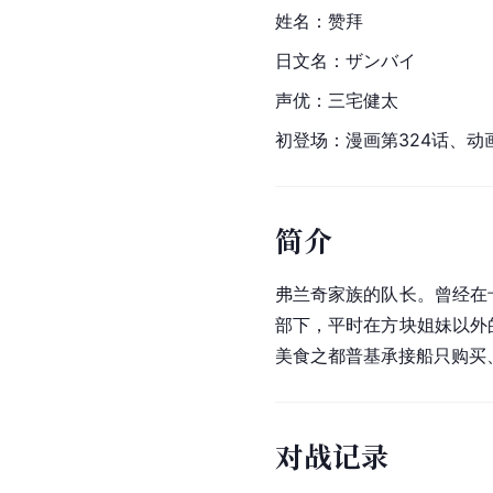
姓名：赞拜
日文名：ザンバイ
声优：三宅健太
初登场：漫画第324话、动画
简介
弗兰奇家族的队长。曾经在
部下，平时在方块姐妹以外
美食之都普基承接船只购买
对战记录