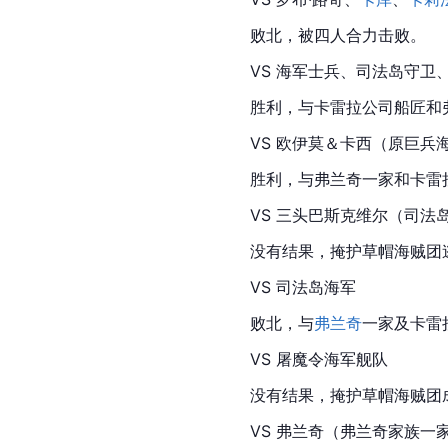
败北，被四人合力击败。
VS 海军士兵、司法岛守卫
胜利，与卡雷拉公司船匠和
VS 欧伊莫＆卡西（原巨兵
胜利，与弗兰奇一家和
卡雷
VS 三头巴斯克维尔（司法
没有结果，掩护草帽海贼团
VS 司法岛海军
败北，与
弗兰奇
一家及卡雷
VS 屠魔令海军舰队
没有结果，掩护草帽海贼团
VS 
弗兰奇
（弗兰奇家族一