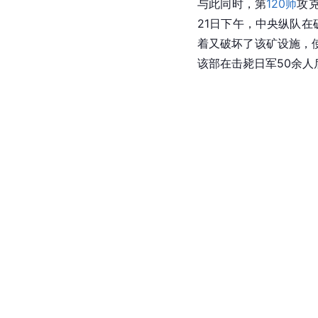
与此同时，第
120师
攻
21日下午，中央纵队在
着又破坏了该矿设施，
该部在击毙日军50余人