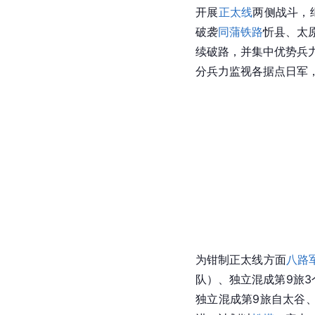
开展
正太线
两侧战斗，
破袭
同蒲铁路
忻县、太
续破路，并集中优势兵
分兵力监视各据点日军
为钳制正太线方面
八路
队）、独立混成第9旅3
独立混成第9旅自太谷