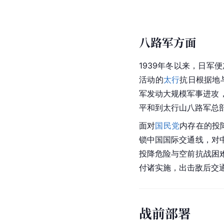
八路军方面
1939年冬以来，日军
活动的
太行
抗日根据地
军发动大规模军事进攻，
平和到太行山八路军总
面对
国民党
内存在的投
锁中国国际交通线，对
投降危险与空前抗战困
付诸实施，出击敌后交
战前部署