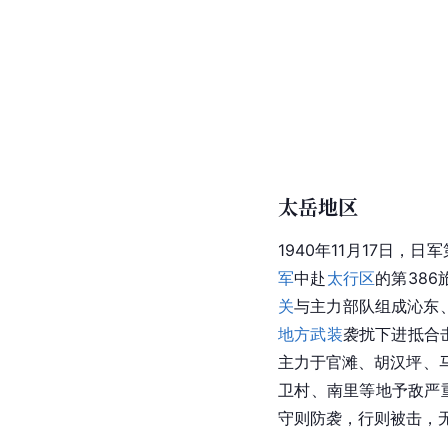
太岳地区
1940年11月17日，
军
中赴
太行区
的第386
关
与主力部队组成沁东
地方武装
袭扰下进抵合
主力于官滩、胡汉坪、马
卫村、南里等地予敌严重
守则防袭，行则被击，无