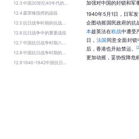
加强对中国的封锁和军
12.3
中国20世纪40年代的重大历史事件
12.4
聂荣臻指挥的战役
1940年5月1日，日军
企图动摇国民政府的抗
12.5
抗日战争时期的抗战战役
本
趁英法在
欧战
中遭受
12.6
抗日战争中的重要战役
日，
法国
同意全面封锁
12.7
中国抗日战争时期八路军参与的战役
[
后，香港也开始禁运。
12.8
中国抗日战争时期的主要事件
更加动摇，妥协投降危
12.9
1940-1942中国抗日战争重要战役