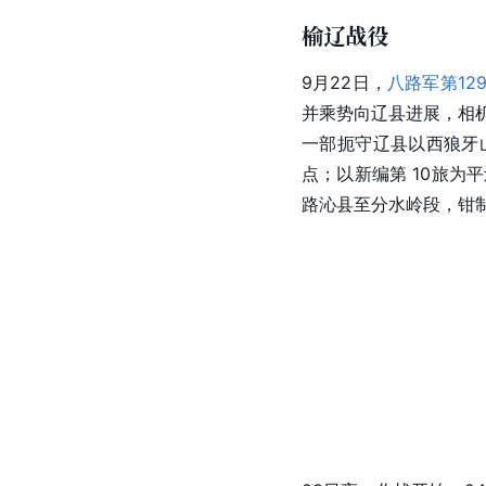
榆辽战役
9月22日，
八路军第12
并乘势向辽县进展，相
一部扼守辽县以西狼牙
点；以新编第 10旅为
路沁县至分水岭段，钳