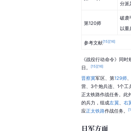
分派
破袭
第120师
以重
[
15
]
[
16
]
参考文献
《战役行动命令》同时
[
15
]
[
16
]
日。
晋察冀
军区、第
129师
营、3个炮兵连、1个工
正太铁路
作战任务。此
的兵力，组成
左翼
、
右
[
应
正太铁路
作战任务。
日军方面