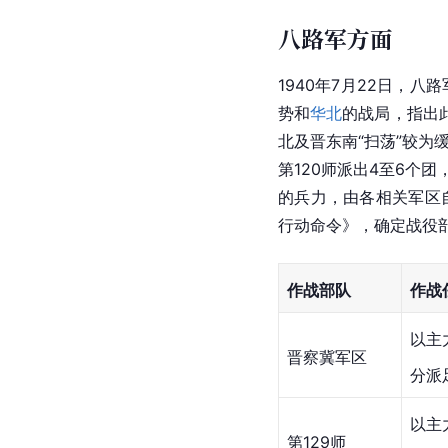
八路军方面
1940年7月22日，
势和
华北
的战局，指出
北及晋东南“扫荡”较为
第120师派出4至6个
的兵力，由各相关军区
行动命令》，确定战役
作战部队
作战
以主
晋察冀军区
分派
以主
第129师