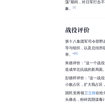
荡”期间，对日军打击
[
1
]
象。
战役评价
第十八集团军
司令部野
导与组织，以及总结所
[
5
]
举。”
朱德评价：“这一个战
造成华北抗战的新局面。
彭德怀评价：“这一战
小敌占区，扩大我占区
国民党
将领
卫立煌
在给
头痛击，粉碎其阴谋毒计