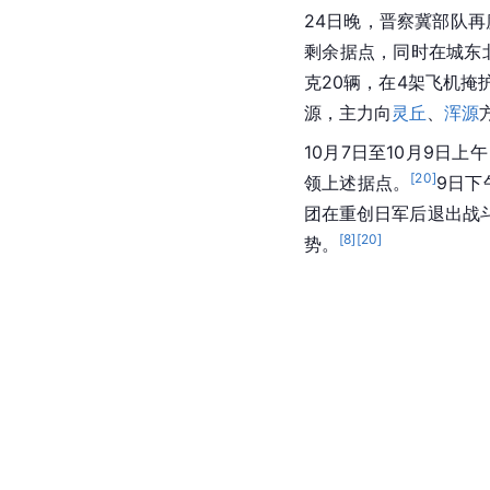
24日晚，晋察冀部队
剩余据点，同时在城东
克20辆，在4架飞机
源，主力向
灵丘
、
浑源
10月7日至10月9
[
20
]
领上述据点。
9日下
团在重创日军后退出战
[
8
]
[
20
]
势。