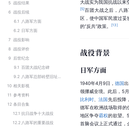
大战实为我国抗战以来
5
战役结果
[
5
]
百团大战之后，八路
6
战役后续
区，使中国军民渡过妥
6.1
八路军方面
[
13
]
的“反共”政策。
6.2
日军方面
7
战役影响
8
战役评价
战役背景
9
后世纪念
9.1
百团大战纪念碑
日军方面
9.2
八路军总部砖壁旧址纪念馆
1940年4月9日，
德国
出
10
相关影视
领挪威全境。此后，5月
11
参考资料
比利时
、
法国
先后投降
12
条目合集
德军在欧洲战场取得的
12.1
抗日战争十大战役
地区争夺
霸权
的欲望。5
12.2
八路军的重要战役
首脑会议上正式通过，企