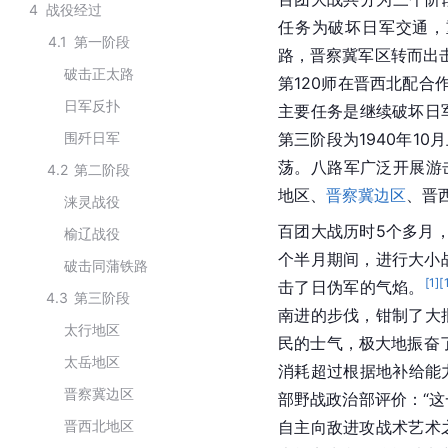
4
战役经过
任务为破坏日军交通，
4.1
第一阶段
路，晋察冀军区转而出
破击正太路
第120师在晋西北配合
日军反扑
主要任务是继续破坏日
围歼日军
第三阶段为1940年10
荡。八路军广泛开展游
4.2
第二阶段
地区、
晋察冀边区
、晋
涞灵战役
百团大战历时5个多月，
榆辽战役
个半月期间，进行大小战
破击同蒲铁路
[
1
]
[
击了日伪军的气焰。
4.3
第三阶段
南进的步伐，钳制了大
太行地区
民的士气，极大地振奋
太岳地区
消耗超过根据地补给能
晋察冀边区
部野战政治部评价：“
晋西北地区
自主向敌进攻战术艺术