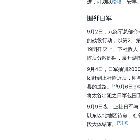
进，计划以
松塔
、安丰
围歼日军
9月2日，八路军总部
的战役行动，以第2、
19团歼灭上、下社敌人
随后分散部队，展开游
9月4日，日军抽调200
团赶到上社附近后，即
[
7
]
县的道路。
9月6日9
将太谷出犯之日军包围
9月9日夜，上社日军与
以东以北地区待命，准
[
7
]
[
19
]
段大体结束。