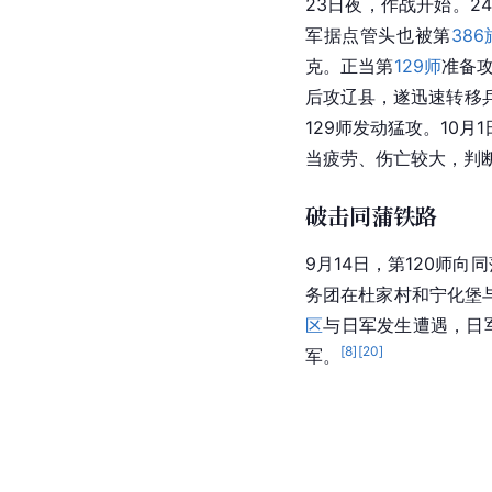
23日夜，作战开始。2
军据点管头也被第
386
克。正当第
129师
准备
后攻辽县，遂迅速转移
129师发动猛攻。10
当疲劳、伤亡较大，判断
破击同蒲铁路
9月14日，第120师
务团在杜家村和宁化堡
区
与日军发生遭遇，日
[
8
]
[
20
]
军。