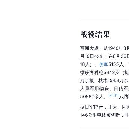
战役结果
百团大战，从1940年8
月10日公布，在8月2
18人）、
伪军
5155人
缴获各种枪5942支（挺
万余根、枕木154.9万
大量军用物资。日伪军
[
23
]
[
1
]
50880余人。
八路
据日军统计，正太、同蒲及
146公里电线被切断，