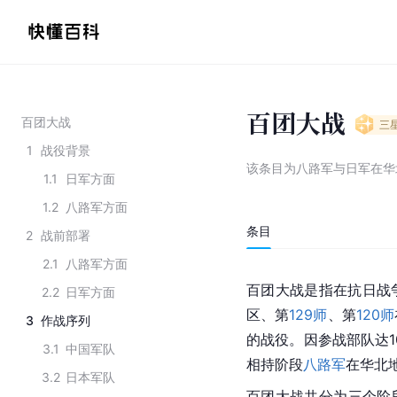
百团大战
百团大战
三
1
战役背景
该条目为
八路军与日军在华
1.1
日军方面
1.2
八路军方面
条目
2
战前部署
2.1
八路军方面
百团大战是指在抗日战争相
2.2
日军方面
区、第
129师
、第
120师
3
作战序列
的战役。因参战部队达1
3.1
中国军队
相持阶段
八路军
在华北
3.2
日本军队
百团大战共分为三个阶段