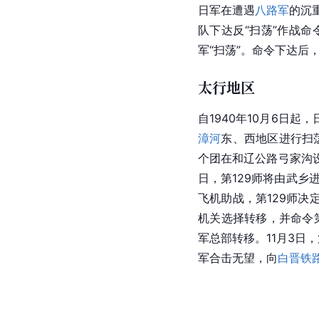
日军在遭遇
八路军
的沉
队下达反“扫荡”作战
军“扫荡”。命令下达后
太行地区
自1940年10月6日
漳河
东、西地区进行扫
个团在和辽公路弓家沟设
日，第129师将由武乡
飞机助战，第129师
机关选择转移，并命令第
军总部转移。11月3日
军合击无望，向
白晋铁