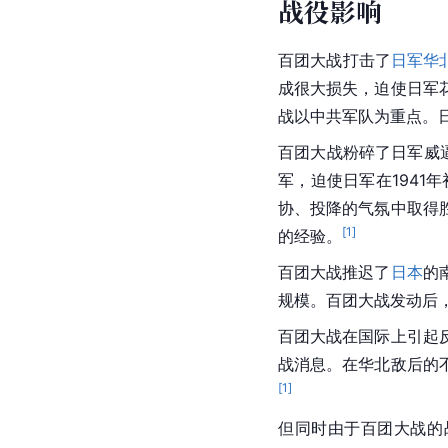
战役影响
百团大战打击了
日军华
成很大损失，迫使日军
战以中共军队为重点。
百团大战粉碎了日军威
军，迫使日军在1941年
协、投降的气氛中取得
[
1
]
的经验。
百团大战推迟了
日本
的
规模。百团大战发动后
百团大战在国际上引起
战消息。在华北敌后的
[
1
]
但同时由于百团大战的