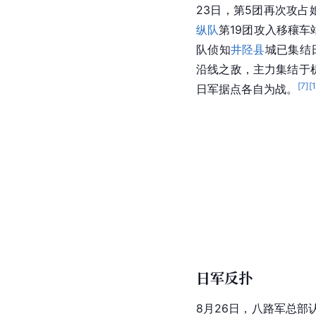
23日，第5团再次攻
纵队
第19团攻入移穰
队侦知
井陉县
城已集结日
沿线之敌，主力集结于
[
7
]
[
日军据点各自为战。
日军反扑
8月26日，八路军总