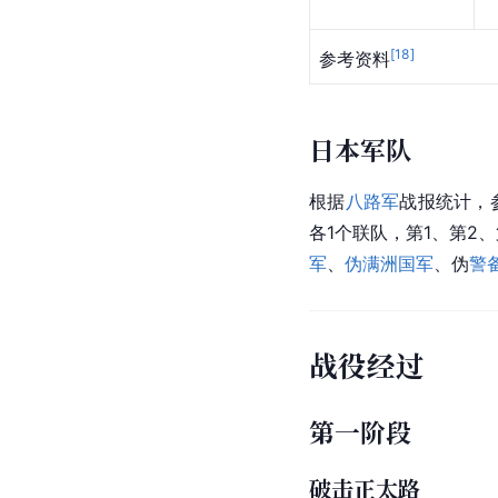
[
18
]
参考资料
日本军队
根据
八路军
战报统计，
各1个联队，第1、第2、
军
、
伪满洲国军
、伪
警
战役经过
第一阶段
破击正太路