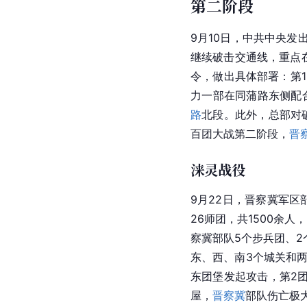
第二阶段
9月10日，中共中央
继续破击交通线，重点
令，做出具体部署：第
力一部在同蒲路东侧配合
路
北段。此外，总部对
百团大战第二阶段，
晋
涞灵战役
9月22日，晋察冀军
26
师团
，共1500余人
察冀部队5个步兵团、
东、西、南3个城关和两
东团堡发起攻击，第2
屋，
晋察冀
部队伤亡极