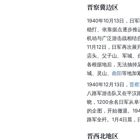
晋察冀边区
1940年10月13日，
稳打、依靠据点逐步推进
机动与广泛游击战相结
11月12日，日军再次
店头、父子山、军城、台
各根据地后，无法抽掉
城、灵山、
曲阳
等地加
1940年12月13日，
晋察
八路军游击队又在平汉
晓，1200余名日军从
的企图，开始撤退。19
路军全歼。1月4日晨
晋西北地区