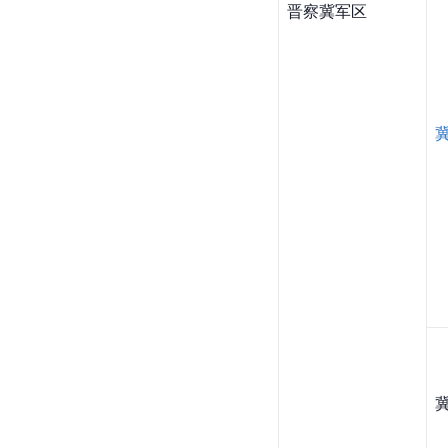
晋察冀军区