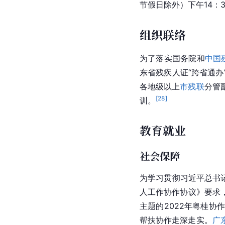
节假日除外）下午14：30
组织联络
为了落实国务院和
中国
东省残疾人证“跨省通办
各地级以上
市残联
分管
[
28
]
训。
教育就业
社会保障
为学习贯彻习近平总书
人工作协作协议》要求，
主题的2022年粤桂
帮扶协作走深走实。
广