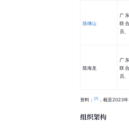
广
陈继山
联
员、
广
陈海龙
联
员、
[
2
]
资料：
，截至2023年
组织架构