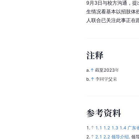
9月3日与校方沟通，
生情况看基本以招肢体
人联合已关注此事正在
注
释
a.
截至2023年
b.
李同学父亲
参
考
资
料
1.
1.1
1.2
1.3
1.4
广东
2.
2.1
2.2
领导介绍
.
领