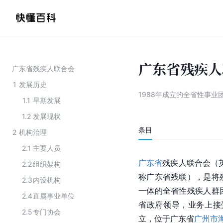
广东省残疾人
广东省残疾人联合会
1
发展历史
1988年成立的全省性事业
1.1
早期发展
1.2
发展现状
条目
2
机构治理
2.1
主要人员
广东省
残疾人联合会（英文名：
2.2
组织架构
称广东省残联），是将
2.3
内设机构
一体的全省性残疾人群
2.4
直属事业单位
省政府领导，业务上接受
2.5
专门协会
立，位于广东省
广州市