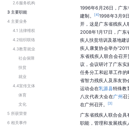
2.6
服务机构
1996年6月26日，
3
主要职能
[
4
]
建制。
1998年3月
4
主要业务
开，这是广东省残疾人
4.1
法律维权
2008年1月17日，广
4.2
组织联络
疾人扶贫培训及基地建
疾人康复协会举办“20
4.3
教育就业
东省残疾人联合会召开
社会保障
议，会议研讨了广东实
扶贫
任务分工和起草工作的
就业
省智力残疾人及亲友协会
4.4
宣传文体
运动会在
乳源县
特殊教
体育
八次代表大会在
广州
召
[
3
]
文化
在广州召开。
5
所获荣誉
广东省残疾人联合会具
6
相关事件
职能，管理和发展残疾