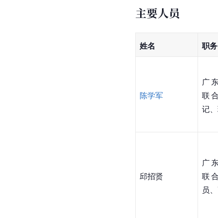
主要人员
姓名
职务
广
陈学军
联
记、
广
邱招贤
联
员、