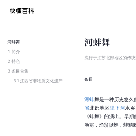
河蚌舞
河蚌舞
1
简介
流行于江苏北部地区的传统
2
特色
3
条目合集
条目
3.1
江西省非物质文化遗产
河蚌
舞是一种历史悠久
省
北部地区
里下河
水乡
《蚌舞》的演出。早期
渔翁，渔翁捉蚌，蚌精