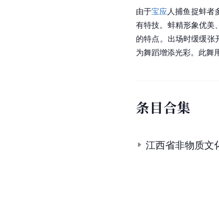
由于
宝应
人捕鱼捉蚌者
有特技。蚌精形象优美
的特点。出场时缓缓张
为舞蹈增添光彩。此舞
条
目
合
集
江西省非物质文