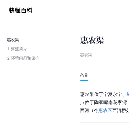
惠农渠
惠农渠
1
河流简介
惠农渠
2
环境问题和保护
条目
惠农渠位于宁夏永宁、
点位于陶家嘴南花家湾
西河（今
惠农区
西河桥