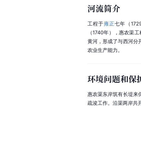
河流简介
工程于
雍正
七年（17
（1740年），惠农渠
黄河，形成了与西河分
农业生产能力。
环境问题和保
惠农渠东岸筑有长堤来
疏浚
工作。沿渠两岸共