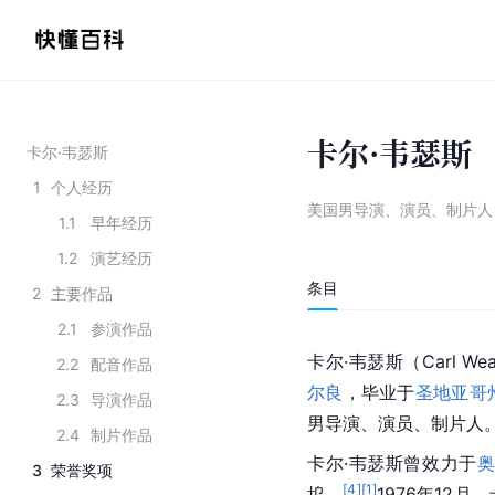
卡尔·韦瑟斯
卡尔·韦瑟斯
1
个人经历
美国男导演、演员、制片人
1.1
早年经历
1.2
演艺经历
条目
2
主要作品
2.1
参演作品
卡尔·韦瑟斯（Carl W
2.2
配音作品
尔良
，毕业于
圣地亚哥
2.3
导演作品
男导演、演员、制片人
2.4
制片作品
卡尔·韦瑟斯曾效力于
3
荣誉奖项
[
4
]
[
1
]
坞。
1976年12