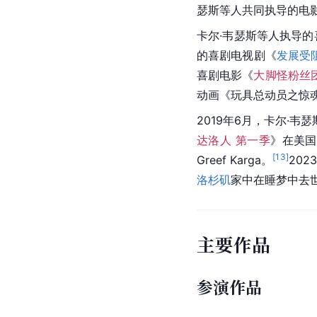
瑟斯等人共同执导的电
卡尔·韦瑟斯等人执导的
的喜剧电视剧《
发展受
喜剧电影《
大脚怪粉丝
动画《
玩具总动员之惊
2019年6月，卡尔·韦
达洛人 第一季
》在美国
[
13
]
Greef Karga。
20
洛杉矶
家中在睡梦中去世
主要作品
参演作品