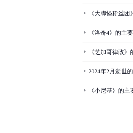
《大脚怪粉丝团
《洛奇4》的主
《芝加哥律政》
2024年2月逝世
《小尼基》的主