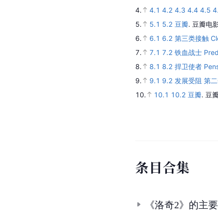
4.
4.1
4.2
4.3
4.4
4.5
4
5.
5.1
5.2
豆瓣
.
豆瓣电影
6.
6.1
6.2
第三类接触 Close
7.
7.1
7.2
铁血战士 Preda
8.
8.1
8.2
捍卫使者 Pensac
9.
9.1
9.2
发展受阻 第二季 A
10.
10.1
10.2
豆瓣
.
豆瓣
条
目
合
集
《洛奇2》的主