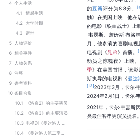
4
个人生活
[
的
豆瓣
评分为8.8分。
4.1
情感生活
触
》在美国上映，他在
4.2
大学时期
的电影《
铁血战士
》上
4.3
逝世
·韦瑟斯、
詹姆斯·布洛
5
人物评价
月，他参演的喜剧电视
[
电视剧《
兄弟
》首播。
6
相关事件
动员之惊魂夜
》上映。
7
人物关系
季
》在美国首播，该影片
8
注释
斯执导的电视剧《
曼达
9
参考资料
[
13
]
2023年3月，卡尔
10
条目合集
2024年2月1日，卡尔·
10.1
《洛奇2》的主要演员
2021年，卡尔·韦瑟斯
10.2
《洛奇3》的主要演员
类最佳客串男演员提名
10.3
电视剧《曼达洛人 第三季》的主要演员
10.4
《曼达洛人第二季》的主要演员