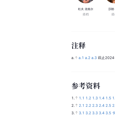
杜夫·龙格尔
莎朗
搭档
搭
注
释
a.
a.1
a.2
a.3
截止202
参
考
资
料
1.
1.1
1.2
1.3
1.4
1.5
1
2.
2.1
2.2
2.3
2.4
2.5
2
3.
3.1
3.2
3.3
3.4
3.5
卡