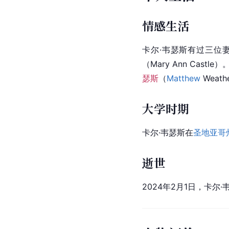
情感生活
卡尔·韦瑟斯有过三位
（Mary Ann Castl
瑟斯
（
Matthew
 Weat
大学时期
卡尔·韦瑟斯在
圣地亚哥
逝世
2024年2月1日，卡尔·