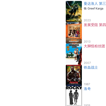
曼达洛人 第
饰
Greef Karga
2023
发展受阻 第
2013
大脚怪粉丝团
2007
铁血战士
1987
洛奇
1976