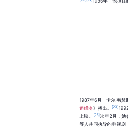
1986年，他担
1987年6月，卡尔·韦
[
23
]
追缉令
》播出。
19
[
25
]
上映。
次年2月，她
等人共同执导的电视剧