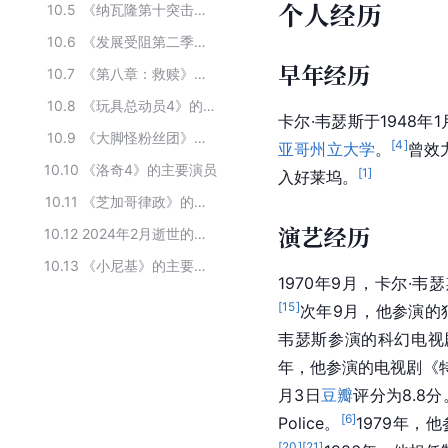
个人经历
10.5
《纳瓦隆第十突击队》的主要演员
10.6
《发展受阻第二季》的主要演员
早年经历
10.7
《第八章：救赎》的主要演员
10.8
《玩具总动员4》的主要演员
卡尔·韦瑟斯于1948年
10.9
《大脚怪粉丝团》的主要演员
[
4
]
亚哥州立大学
。
曾效
10.10
《洛奇4》的主要演员
[
1
]
入好莱坞。
10.11
《芝加哥律政》的主要演员
演艺经历
10.12
2024年2月逝世的公众人物
10.13
《小尼基》的主要演员
1970年9月，卡尔·
[
15
]
次年9月，他参演的
韦瑟斯参演的科幻电视
年，他参演的电视剧《
月3日
豆瓣
评分为8.8分
[
6
]
Police。
1979年，
[
20
]
[
21
]