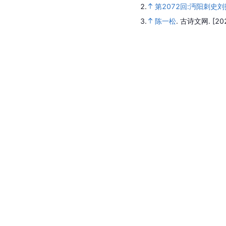
2.
第2072回:沔阳刺史
3.
陈一松
.
古诗文网.
[20