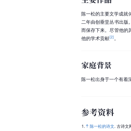
陈一松的主要文学成就
二年由创垂堂丛书出版
而保存下来。尽管他的
[
2
]
他的学术贡献
。
家庭背景
陈一松出身于一个有着
参
考
资
料
1.
陈一松的诗文
.
古诗文