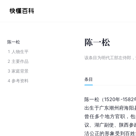
陈一松
陈一松
1
人物生平
该条目为
明代工部左侍郎
，
2
主要作品
3
家庭背景
条目
4
参考资料
陈一松（1520年-1
出生于广东潮州府海阳
曾任多个地方官职，包
议、湖广副使、陕西参
洁公正的形象受到百姓