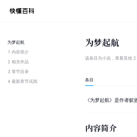
为梦起航
为梦起航
1
内容简介
该条目为
小说
，
查看
其他
2
2
相关作品
3
章节目录
条目
4
最新章节试阅
《为梦起航》是作者蚁
内容简介