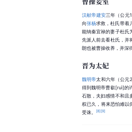
曹操妾室
汉献帝
建安
三年（公元1
向
张杨
求救，杜氏带着
能纳秦宜禄的妻子杜氏
先派人前去看杜氏，并
朗也被曹操收养，并深
晋为太妃
魏明帝
太和六年（公元
得到魏明帝曹叡[ruì
石散，夫妇感情不和且
权已久，将来恐怕难以
[
8
]
[
9
]
受诛。