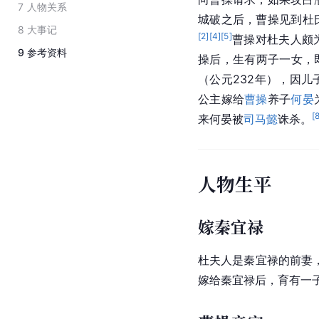
7
人物关系
城破之后，曹操见到杜
8
大事记
[
2
]
[
4
]
[
5
]
曹操对杜夫人颇
9
参考资料
操
后，生有两子一女，
（公元232年），因
公主嫁给
曹操
养子
何晏
[
来何晏被
司马懿
诛杀。
人物生平
嫁秦宜禄
杜夫人是秦宜禄的前妻
嫁给秦宜禄后，育有一