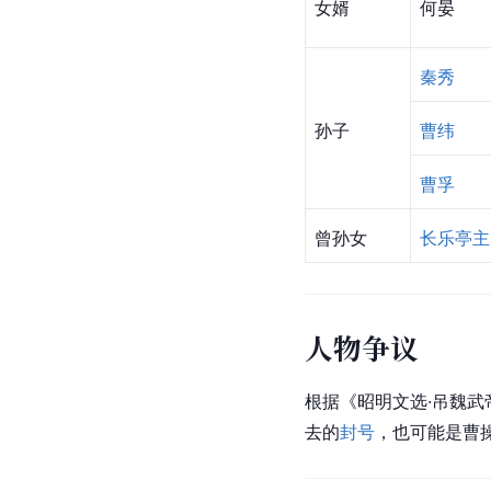
女婿
何晏
秦秀
孙子
曹纬
曹孚
曾孙女
长乐亭主
人物争议
根据《昭明文选·吊魏武
去的
封号
，也可能是曹