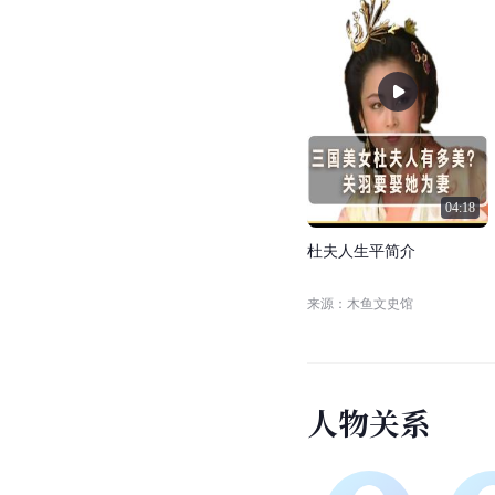
04:18
杜
夫
人
生
平
简
介
来源：木鱼文史馆
人
物
关
系