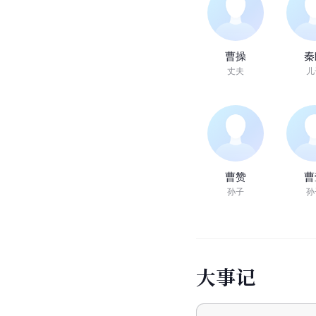
曹操
秦
丈夫
儿
曹赞
曹
孙子
孙
大
事
记