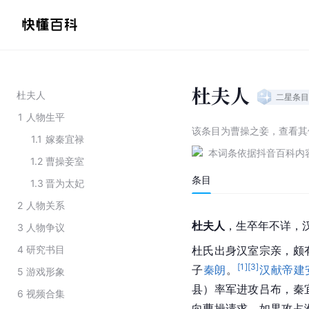
杜夫人
杜夫人
二星
条目
1
人物生平
该条目为
曹操之妾
，
查看
其
1.1
嫁秦宜禄
本词条依据抖音百科内
1.2
曹操妾室
条目
1.3
晋为太妃
2
人物关系
杜夫人
，生卒年不详，
3
人物争议
4
研究书目
杜氏出身汉室宗亲，颇
[
1
]
[
3
]
子
秦朗
。
汉献帝
建
5
游戏形象
县）率军进攻吕布，秦
6
视频合集
向曹操请求，如果攻占