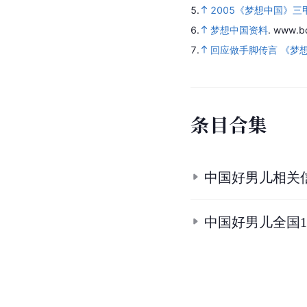
5.
2005《梦想中国》三
6.
梦想中国资料
.
www.bo
7.
回应做手脚传言 《梦
条
目
合
集
中国好男儿相关
中国好男儿全国