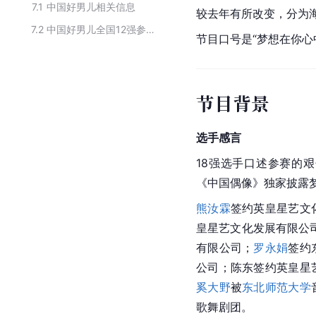
7.1
中国好男儿相关信息
较去年有所改变，分为
7.2
中国好男儿全国12强参加的相关节目
节目口号是“梦想在你心
节目背景
选手感言
18强选手口述参赛的
《
中国偶像
》独家披露
熊汝霖
签约英皇星艺文
皇星艺文化发展有限公
有限公司；
罗永娟
签约
公司；
陈东
签约英皇星
奚大野
被
东北师范大学
歌舞剧团。