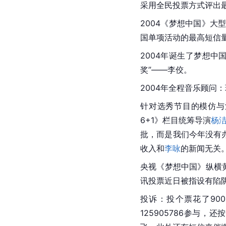
采用全民投票方式评出
2004《梦想中国》
国单项活动的最高短信
2004年诞生了梦想中
奖”——李佼。
2004年全程音乐顾问
针对选秀节目的模仿与
6+1》栏目统筹导演
杨
批，而是我们今年没有
收入和
李咏
的新闻无关
央视《梦想中国》纵横
讯投票近日被指设有陷
投诉：投个票花了90
125905786参与，