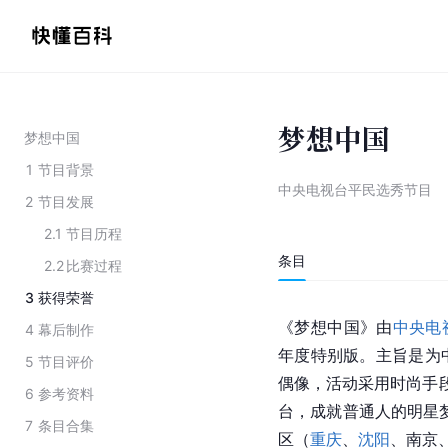
梦想中国
梦想中国
1
节目背景
中央电视台平民选秀节目
2
节目发展
2.1
节目历程
条目
2.2
比赛过程
3
获得荣誉
《梦想中国》由
中央电
4
幕后制作
年度特别版。主旨是为
5
节目评价
偶像，活动采用时尚手段
6
参考资料
台，成就普通人的明星梦
7
条目合集
区（
重庆
、
沈阳
、
南京