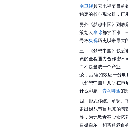
南卫视
其它电视节目的
稳定的核心观众群，再
另外《梦想中国》到底
策划人
李咏
都拿不准，
号称
央视
历史以来最大
三、《梦想中国》缺乏
员的全程通力合作密不
而不是当成一个产业，
荣，后续的效应十分明显
《梦想中国》几乎在市
什么印象，
青岛啤酒
的
四、形式传统、单调、
走出娱乐节目原来的套
等，为无数青春少女搭
自娱自乐，和普通老百