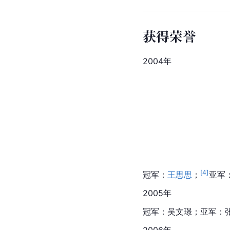
获得荣誉
2004年
[
4
]
冠军：
王思思
；
亚军
2005年
冠军：吴文璟；亚军：