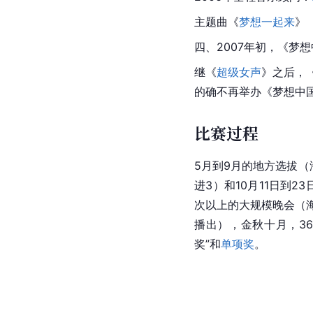
主题曲《
梦想一起来
》
四、2007年初，《梦
继《
超级女声
》之后，
的确不再举办《梦想中
比赛过程
5月到9月的地方选拔（
进3）和10月11日到
次以上的大规模晚会（
播出），金秋十月，3
奖”和
单项奖
。