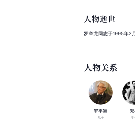
人物逝世
罗章龙同志于1995年2
人物关系
罗平海
邓
儿子
学