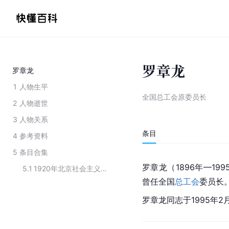
罗章龙
罗章龙
1
人物生平
全国总工会原委员长
2
人物逝世
3
人物关系
条目
4
参考资料
5
条目合集
罗章龙（1896年—1
5.1
1920年北京社会主义青年团成立会议出席成员
曾任全国
总工会
委员长
罗章龙同志于1995年2