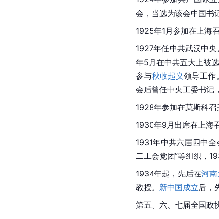
会，当选为该会中国书
1925年1月参加在上
1927年任中共武汉中
年5月在中共五大上被
参与
秋收起义
领导工作
会后曾任中央工委书记
1928年参加在莫斯科
1930年9月出席在上
1931年中共六届四中
二工会党团”等组织，19
1934年起，先后在
河南
教授。
新中国成立
后，
第五、六、七届全国政