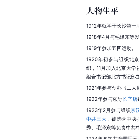
人物生平
1912年就学于长沙第
1918年4月与毛泽东
1919年参加五四运动。
1920年初参与组织
织，11月加入北京大
组合书记部北方书记部
1921年参与创办《工
1922年参与领导
长辛店
1923年2月参与组织
京
中共三大
，被选为中央
秀、毛泽东等负责中共
1924年参加共产国际