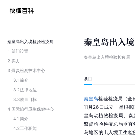
秦皇岛出入境
秦皇岛出入境检验检疫局
1
部门设置
秦皇岛出入境检验检疫局
2
实力
3
煤炭检测技术中心
条目
3.1
简介
3.2
法律地位
秦皇岛
检验检疫局（全
3.3
质量目标
11月26日成立，是根
4
国际旅行卫生保健中心
皇岛动植物检疫局、秦
4.1
简介
监督检验检疫总局垂直
4.2
工作职能
岛地区的出入境卫生检