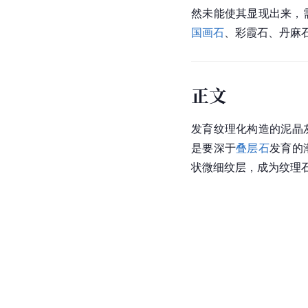
然未能使其显现出来，需
国画石
、彩霞石、丹麻
正文
发育纹理化构造的泥晶
是要深于
叠层石
发育的
状微细纹层，成为纹理