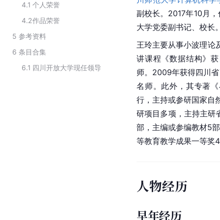
4.1
个人荣誉
副校长。2017年10月，
4.2
作品荣誉
大学党委副书记、校长
5
参考资料
王玲主要从事小波理论及
6
条目合集
讲课程《
数据结构
》获
6.1
四川开放大学现任领导
师。2009年获得四川
名师。此外，其专著《
行，主持或参研国家自然
研项目多项，主持主研省
部，主编或参编教材5
等教育教学成果一等奖4
人物经历
早年经历