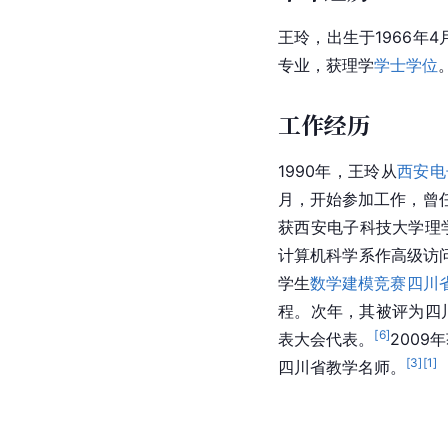
王玲，出生于1966年4
专业，获理学
学士学位
工作经历
1990年，王玲从
西安电
月，开始参加工作，曾
获西安电子科技大学理学
计算机科学系作高级访问
学生
数学建模竞赛
四川
程。次年，其被评为四
[
6
]
表大会代表。
200
[
3
]
[
1
]
四川省教学名师。