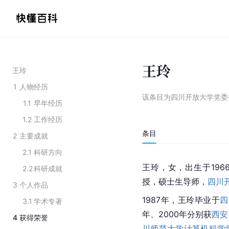
王玲
王玲
1
人物经历
该条目为
四川开放大学党委
1.1
早年经历
1.2
工作经历
条目
2
主要成就
2.1
科研方向
王玲，女，出生于196
2.2
科研成就
授，硕士生导师，
四川
3
个人作品
1987年，王玲毕业于
四
3.1
学术专著
年、2000年分别获
西安
4
获得荣誉
川师范大学计算机科学