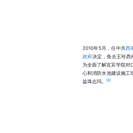
2010年5月，任中共
西
政府
决定，免去王玲西
为全面了解宜宾学院对
心和消防水池建设施工
[
8
]
益珠志玛。