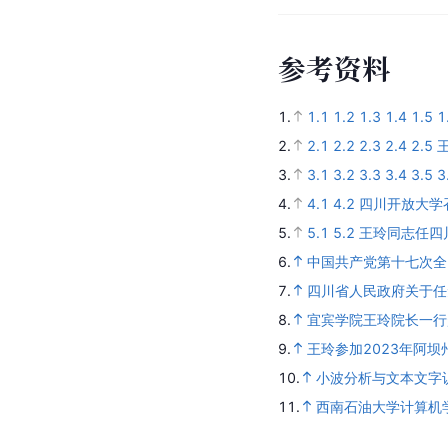
参
考
资
料
1.
1.1
1.2
1.3
1.4
1.5
1
2.
2.1
2.2
2.3
2.4
2.5
3.
3.1
3.2
3.3
3.4
3.5
3
4.
4.1
4.2
四川开放大学
5.
5.1
5.2
王玲同志任四
6.
中国共产党第十七次全
7.
四川省人民政府关于任
8.
宜宾学院王玲院长一行
9.
王玲参加2023年阿
10.
小波分析与文本文字
11.
西南石油大学计算机