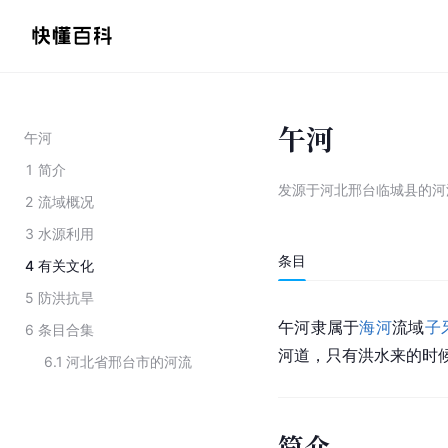
午河
午河
1
简介
发源于河北邢台临城县的河
2
流域概况
3
水源利用
条目
4
有关文化
5
防洪抗旱
午河隶属于
海河
流域
子
6
条目合集
河道，只有洪水来的时
6.1
河北省邢台市的河流
简介