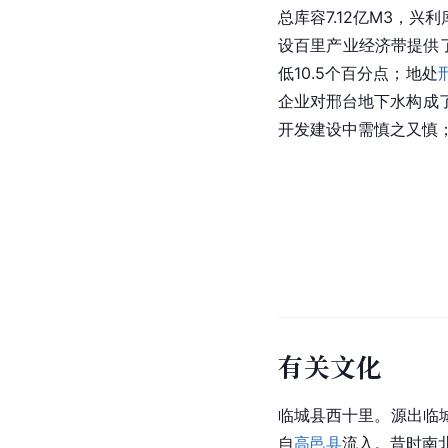
总库容7.12亿
M3
，兴利库
设百里产业经济带提供
低10.5个百分点；地处
企业对邢台地下水构成
开发建设中需慎之又慎
有关文化
临城县
西十里。源出临
自
高邑县
流入。昔时南