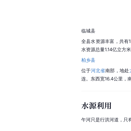
临城县
全县水资源丰富，共有1
水资源总量1.14亿立方
柏乡县
位于
河北省
南部，地处
连。东西宽
16.
4公里，
水源利用
午河只是行洪河道，只