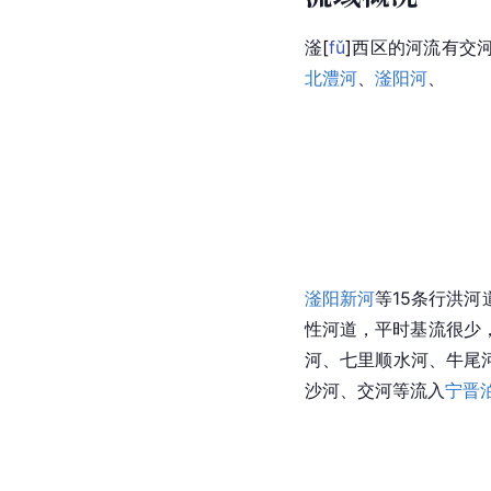
滏
[
fǔ
]
西区的河流有交
北澧河
、
滏阳河
、
滏阳新河
等15条行洪
性河道，平时基流很少
河、七里顺水河、牛尾
沙河、
交河
等流入
宁晋