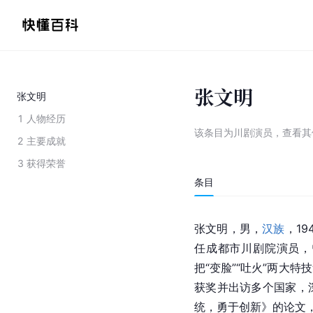
张文明
张文明
1
人物经历
该条目为
川剧演员
，
查看
其
2
主要成就
3
获得荣誉
条目
张文明，男，
汉族
，1
任
成都市
川剧院演员，
把“变脸”“吐火”两大
获奖并出访多个国家，
统，勇于创新》的论文