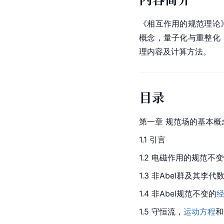
《相互作用的规范理论
概念，量子化与重整化
理内容及计算方法。
目录
第一章 规范场的基本概
1.1 引言
1.2 电磁作用的规范不
1.3 非
Abel
群及其李代
1.4 非Abel规范不变的
1.5 守恒流，
运动方程
和