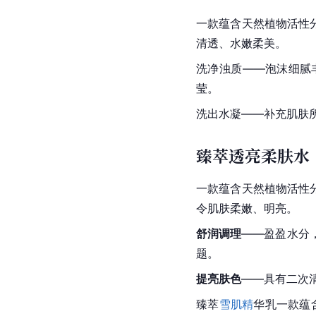
一款蕴含天然植物活性
清透、水嫩柔美。
洗净浊质——泡沫细腻
莹。
洗出水凝——补充肌肤
臻萃透亮柔肤水
一款蕴含天然植物活性
令肌肤柔嫩、明亮。
舒润调理
——盈盈水分
题。
提亮肤色
——具有二次
臻萃
雪肌精
华乳一款蕴