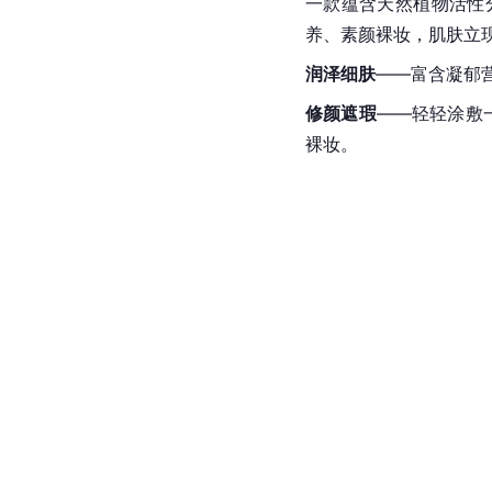
一款蕴含天然植物活性
养、素颜裸妆，肌肤立
润泽细肤
——富含凝郁
修颜遮瑕
——轻轻涂敷
裸妆。