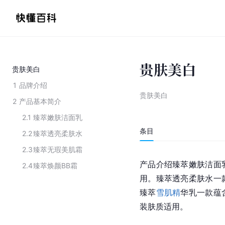
贵肤美白
贵肤美白
1
品牌介绍
贵肤美白
2
产品基本简介
2.1
臻萃嫩肤洁面乳
条目
2.2
臻萃透亮柔肤水
2.3
臻萃无瑕美肌霜
产品介绍臻萃嫩肤洁面
2.4
臻萃焕颜BB霜
用。臻萃透亮柔肤水一
臻萃
雪肌精
华乳一款蕴
装肤质适用。