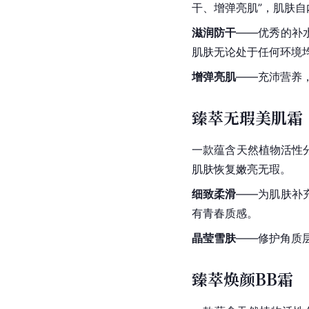
干、增弹亮肌”，肌肤
滋润防干
——优秀的补
肌肤无论处于任何环境
增弹亮肌
——充沛营养
臻萃无瑕美肌霜
一款蕴含天然植物活性
肌肤恢复嫩亮无瑕。
细致柔滑
——为肌肤补
有青春质感。
晶莹雪肤
——修护角质
臻萃焕颜BB霜