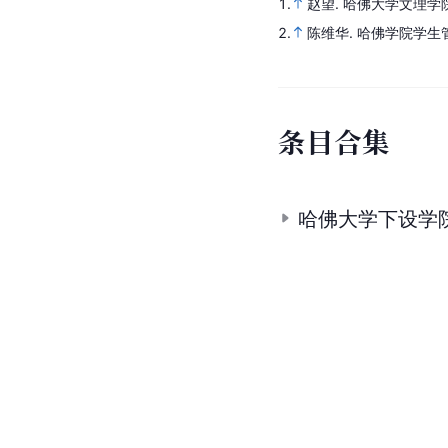
1.
赵望.
哈佛大学文理学
2.
陈维华.
哈佛学院学生
条
目
合
集
哈佛大学下设学