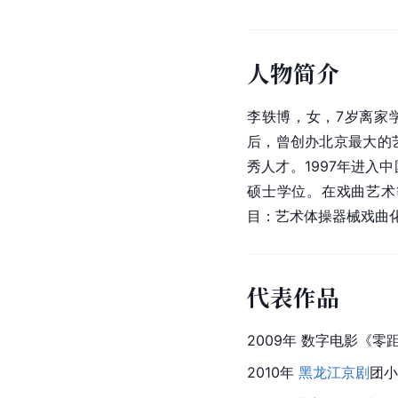
人物简介
李轶博，女，7岁离家
后，曾创办
北京
最大的
秀人才。1997年进入
硕士学位。在戏曲艺术
目：艺术体操器械戏曲
代表作品
2009年 数字电影《
零
2010年 
黑龙江
京剧
团小