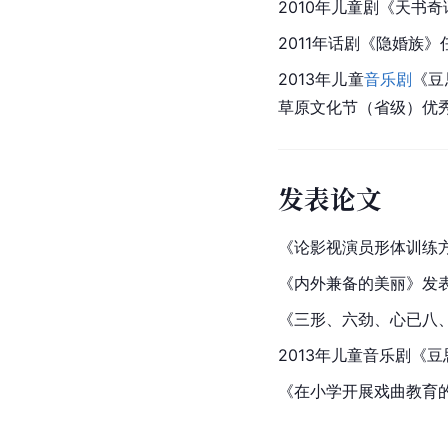
2010年儿童剧《
天书奇
2011年话剧《隐婚族
2013年儿童
音乐剧
《豆
草原文化节（省级）优
发表论文
《论影视演员形体训练方
《内外兼备的美丽》发
《三形、六劲、心已八
2013年儿童音乐剧《
《在小学开展戏曲教育的