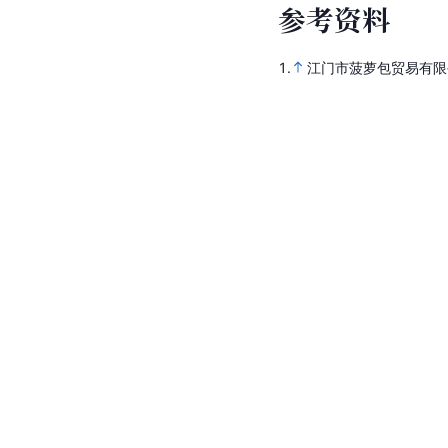
参
考
资
料
1.
江门市菠萝包贸易有限