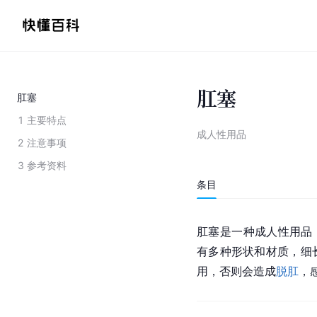
肛塞
肛塞
1
主要特点
成人性用品
2
注意事项
3
参考资料
条目
肛塞是一种成人性用品
有多种形状和材质，细
用，否则会造成
脱肛
，