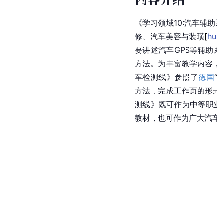
《学习领域10:汽车辅
修、汽车美容与装
璜
[
hu
要讲述汽车GPS等辅
方法。为丰富教学内容，
车检测线》参照了
德国
方法，完成工作页的形式
测线》既可作为中等职
教材，也可作为广大汽