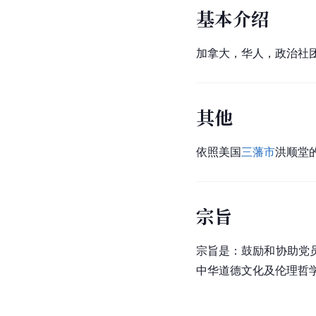
基本介绍
加拿大，华人，政治社团
其他
依照美国
三藩市
洪顺堂
宗旨
宗旨是：鼓励和协助党
中华道德文化及伦理哲