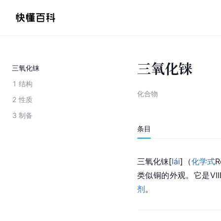
三氧化铼
三氧化铼
1
结构
化合物
2
性质
3
制备
条目
三氧化
铼
[
lái
]
（
化学式
类似铜的外观。它是VI
剂
。