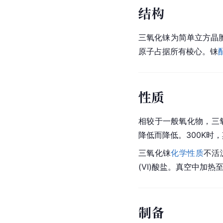
结构
三氧化铼为简单立方晶
原子占据所有棱心。铼
性质
相较于一般氧化物，三
降低而降低。300K时，其
三氧化铼
化学性质
不活
(VI)酸盐。真空中加热
制备