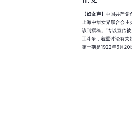
【
妇女声
】中国共产党创
上海中华女界联合会主
该刊撰稿。“专以宣传
工斗争，着重讨论有关
第十期是1922年6月2