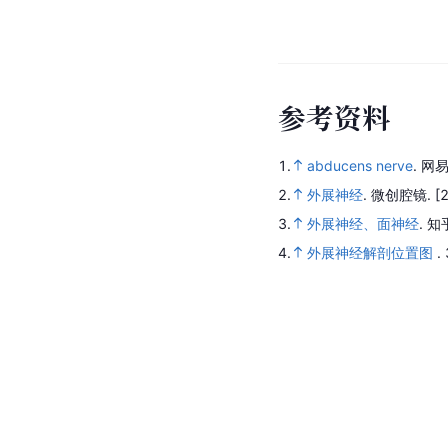
参
考
资
料
1.
abducens nerve
.
网易
2.
外展神经
.
微创腔镜.
[
3.
外展神经、面神经
.
知
4.
外展神经解剖位置图
.