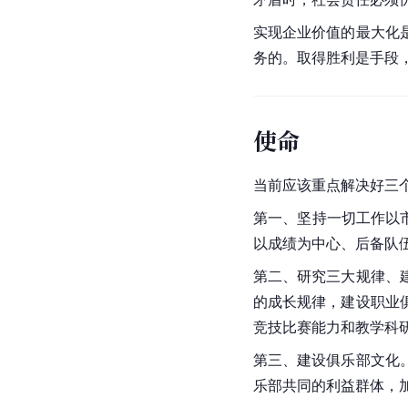
实现企业价值的最大化
务的。取得胜利是手段
使命
当前应该重点解决好三
第一、坚持一切工作以
以成绩为中心、后备队
第二、研究三大规律、
的成长规律，建设职业
竞技比赛能力和教学科
第三、建设俱乐部文化
乐部共同的利益群体，