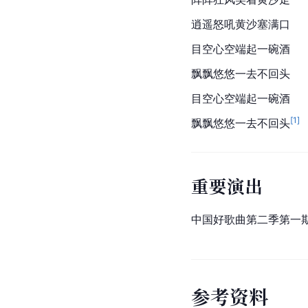
逍遥怒吼黄沙塞满口
目空心空端起一碗酒
飘飘悠悠一去不回头
目空心空端起一碗酒
[
1
]
飘飘悠悠一去不回头
重要演出
中国好歌曲第二季第一
参
考
资
料