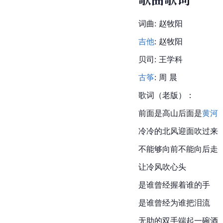
词曲: 赵牧阳
吉他
: 赵牧阳
贝司
: 王学科
古筝
: 周 晨
歌词（老版）：
前面是高山后面是
黄河
冷冷的北风迎面吹过来
不能够向前不能向后走
让冷风吹心头
是谁曾经握着谁的手
是谁曾经为谁把泪流
无助的双手端起一碗酒