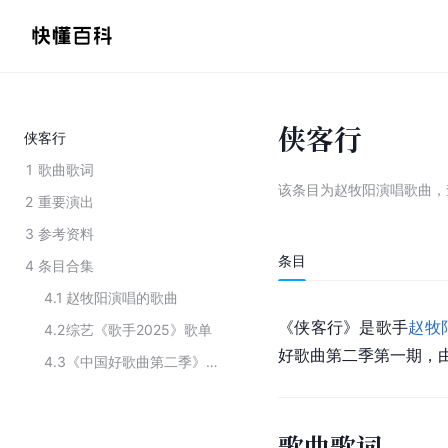
侠客行
侠客行
1
歌曲歌词
该条目为
赵牧阳演唱歌曲
，
2
重要演出
3
参考资料
条目
4
条目合集
4.1
赵牧阳演唱的歌曲
《侠客行》是歌手
赵牧
4.2
综艺《歌手2025》歌单
好歌曲第二季第一期，
4.3
《中国好歌曲第二季》十大金曲
歌曲歌词