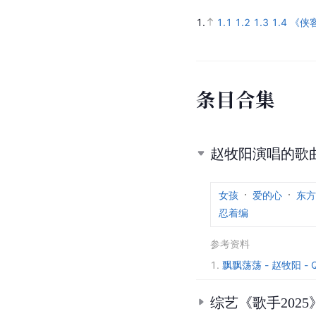
1.
1.1
1.2
1.3
1.4
《侠
条
目
合
集
赵牧阳演唱的歌
女孩
爱的心
东方
忍着编
参考资料
1.
飘飘荡荡 - 赵牧阳
综艺《歌手2025