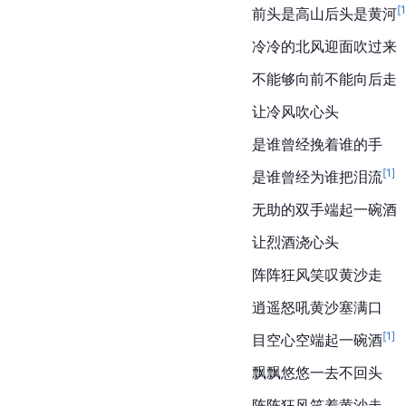
[
前头是高山后头是黄河
冷冷的北风迎面吹过来
不能够向前不能向后走
让冷风吹心头
是谁曾经挽着谁的手
[
1
]
是谁曾经为谁把泪流
无助的双手端起一碗酒
让
烈酒
浇心头
阵阵狂风笑叹黄沙走
逍遥怒吼黄沙塞满口
[
1
]
目空心空端起一碗酒
飘飘悠悠一去不回头
阵阵狂风笑着黄沙走